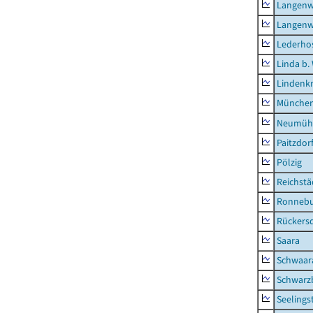
Langenw
Langenw
Lederho
Linda b.
Lindenk
München
Neumühl
Paitzdor
Pölzig
Reichstä
Ronnebu
Rückers
Saara
Schwaar
Schwarz
Seelings