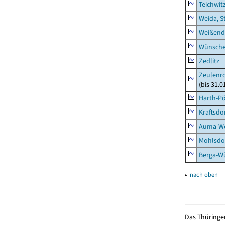
Teichwit
Weida, S
Weißend
Wünsche
Zedlitz
Zeulenro
(bis 31.
Harth-Pö
Kraftsdo
Auma-Wei
Mohlsdor
Berga-Wü
▴
nach oben
Das Thüringer