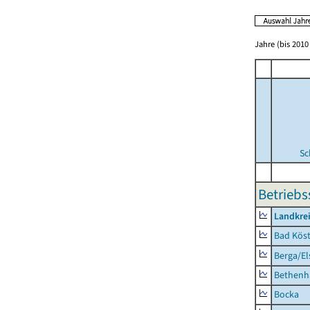
Jahre (bis 2010 
Sc
Betriebs
Landkrei
Bad Köst
Berga/El
Bethenh
Bocka