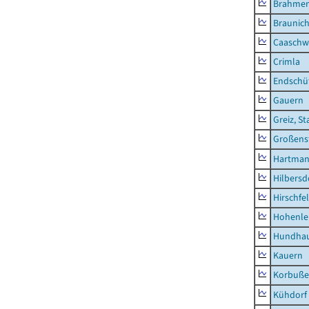
Brahme
Braunic
Caaschw
Crimla
Endschü
Gauern
Greiz, St
Großens
Hartman
Hilbersd
Hirschfe
Hohenle
Hundha
Kauern
Korbuß
Kühdorf