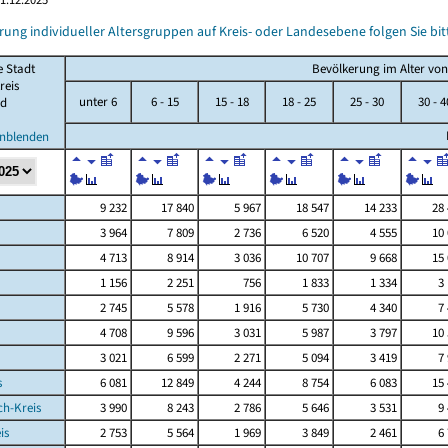
rung individueller Altersgruppen auf Kreis- oder Landesebene folgen Sie b
e Stadt
Bevölkerung im Alter von .
reis
unter 6
6 - 15
15 - 18
18 - 25
25 - 30
30 - 4
d
inblenden
9 232
17 840
5 967
18 547
14 233
28
3 964
7 809
2 736
6 520
4 555
10
4 713
8 914
3 036
10 707
9 668
15
1 156
2 251
756
1 833
1 334
3
2 745
5 578
1 916
5 730
4 340
7
4 708
9 596
3 031
5 987
3 797
10
3 021
6 599
2 271
5 094
3 419
7
s
6 081
12 849
4 244
8 754
6 083
15
ch-Kreis
3 990
8 243
2 786
5 646
3 531
9
is
2 753
5 564
1 969
3 849
2 461
6