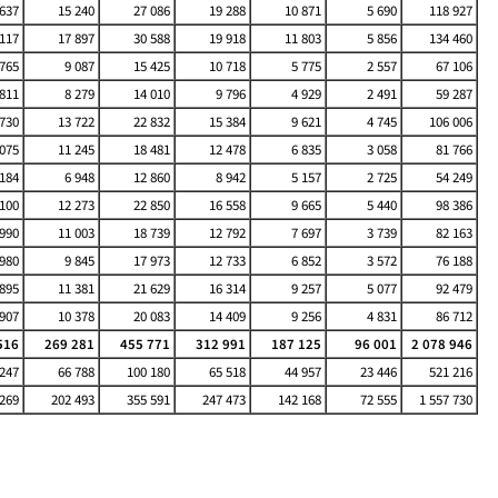
 637
15 240
27 086
19 288
10 871
5 690
118 927
 117
17 897
30 588
19 918
11 803
5 856
134 460
 765
9 087
15 425
10 718
5 775
2 557
67 106
 811
8 279
14 010
9 796
4 929
2 491
59 287
 730
13 722
22 832
15 384
9 621
4 745
106 006
 075
11 245
18 481
12 478
6 835
3 058
81 766
 184
6 948
12 860
8 942
5 157
2 725
54 249
 100
12 273
22 850
16 558
9 665
5 440
98 386
 990
11 003
18 739
12 792
7 697
3 739
82 163
 980
9 845
17 973
12 733
6 852
3 572
76 188
 895
11 381
21 629
16 314
9 257
5 077
92 479
 907
10 378
20 083
14 409
9 256
4 831
86 712
516
269 281
455 771
312 991
187 125
96 001
2 078 946
 247
66 788
100 180
65 518
44 957
23 446
521 216
269
202 493
355 591
247 473
142 168
72 555
1 557 730