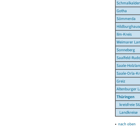
Schmalkalden
Gotha
Sömmerda
Hildburghaus
Ilm-Kreis
Weimarer La
Sonneberg
Saalfeld-Rudo
Saale-Holzlan
Saale-Orla-Kr
Greiz
Altenburger 
Thüringen
kreisfreie St
Landkreise
▴
nach oben