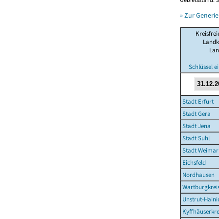
» Zur Generie
Kreisfrei
Landk
Lan
Schlüssel e
Stadt Erfurt
Stadt Gera
Stadt Jena
Stadt Suhl
Stadt Weimar
Eichsfeld
Nordhausen
Wartburgkrei
Unstrut-Haini
Kyffhäuserkre