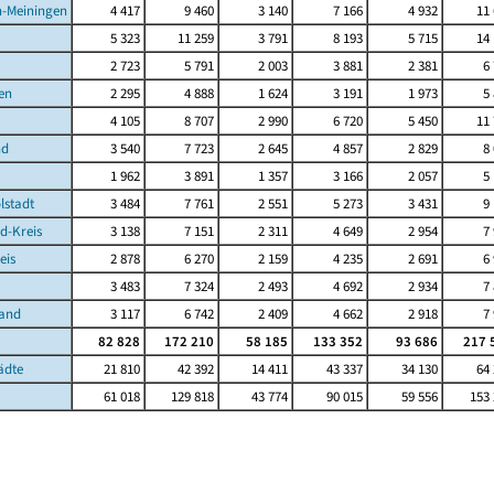
-Meiningen
4 417
9 460
3 140
7 166
4 932
11
5 323
11 259
3 791
8 193
5 715
14
2 723
5 791
2 003
3 881
2 381
6
en
2 295
4 888
1 624
3 191
1 973
5
4 105
8 707
2 990
6 720
5 450
11
nd
3 540
7 723
2 645
4 857
2 829
8
1 962
3 891
1 357
3 166
2 057
5
lstadt
3 484
7 761
2 551
5 273
3 431
9
d-Kreis
3 138
7 151
2 311
4 649
2 954
7
eis
2 878
6 270
2 159
4 235
2 691
6
3 483
7 324
2 493
4 692
2 934
7
Land
3 117
6 742
2 409
4 662
2 918
7
82 828
172 210
58 185
133 352
93 686
217 
ädte
21 810
42 392
14 411
43 337
34 130
64
61 018
129 818
43 774
90 015
59 556
153 