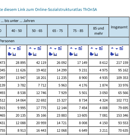
itte diesem Link zum Online-Sozialstrukturatlas ThOnSA
.. bis unter ... Jahren
Insgesamt
85 und
0
40 - 50
50 - 65
65 - 75
75 - 85
mehr
Personen
 473
28 895
42 119
26 092
17 149
8 612
217 159
 045
11 626
19 402
14 299
9 231
4 975
95 162
 097
13 947
18 201
11 235
8 900
4 935
109 353
 139
3 782
7 712
5 963
4 176
1 874
33 976
 493
8 538
12 746
7 929
5 501
3 050
65 566
 512
14 064
22 692
15 327
8 734
4 324
102 772
 915
9 995
17 775
12 144
7 454
4 008
79 695
 465
20 135
35 166
23 883
13 605
7 081
153 346
 431
12 088
20 959
14 721
8 008
4 150
93 553
 755
8 913
16 443
12 068
6 649
3 211
70 635