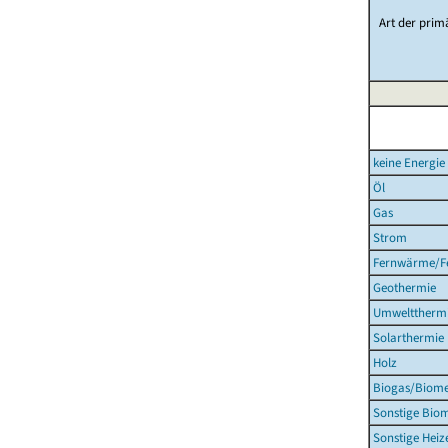
Art der prim
keine Energie 
Öl
Gas
Strom
Fernwärme/Fe
Geothermie
Umweltthermi
Solarthermie
Holz
Biogas/Biom
Sonstige Bio
Sonstige Heiz