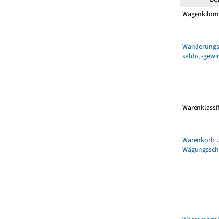
Wagenkilom
Wanderungsb
saldo, -gewin
Warenklassif
Warenkorb 
Wägungssc