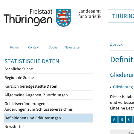
THÜRIN
Zurück
|
Home
Kontakt
Suche
Newsletter
Defini
STATISTISCHE DATEN
Sachliche Suche
Gliederu
Regionale Suche
Kürzlich bereitgestellte Daten
▸
Gliederung
Allgemeine Angaben, Zuordnungen
Dieser Katalo
und verbesse
Gebietsveränderungen,
Einzelne Beg
Änderungen zum Schlüsselverzeichnis
Definitionen und Erläuterungen
A
B
C
Newsletter
Beg