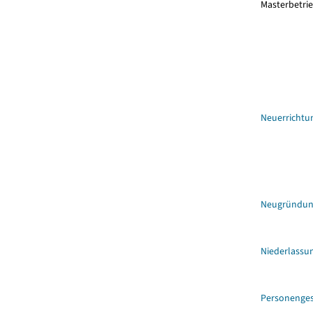
Masterbetri
Neuerrichtu
Neugründu
Niederlassu
Personenges