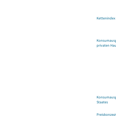
Kettenindex
Konsumausg
privaten Ha
Konsumausg
Staates
Preiskonzep