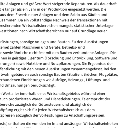
llte Anlagen und größere Wert steigernde Reparaturen. Als dauerhaft
die länger als ein Jahr in der Produktion eingesetzt werden. Die
ch aus dem Erwerb neuer Anlagen und dem Saldo aus Käufen und
usammen. Da ein vollständiger Nachweis der Transaktionen mit
estierenden Wirtschaftsbereichen mangels statistischer Unterlagen
nvestitionen nach Wirtschaftsbereichen nur auf Grundlage neuer
usrüstungen, sonstige Anlagen und Bauten. Zu den Ausrüstungen
ysteme) zählen Maschinen und Geräte, Betriebs- und
 sowie ähnliche nicht fest mit den Bauten verbundene Anlagen. Die
onen in geistiges Eigentum (Forschung und Entwicklung, Software und
rungen) sowie Nutztiere und Nutzpflanzungen. Die Ergebnisse der
öffentlichung mit den neuen Ausrüstungen zusammengefasst. Bei den
wohngebäuden auch sonstige Bauten (Straßen, Brücken, Flugplätze,
 verbundenen Einrichtungen wie Aufzüge, Heizungs-, Lüftungs- und
und Umzäunungen berücksichtigt.
Wert aller innerhalb eines Wirtschaftsgebietes während einer
uch produzierten Waren und Dienstleistungen. Es entspricht der
bereiche zuzüglich der Gütersteuern und abzüglich der
pfung ergibt sich für jeden Wirtschaftsbereich aus dem
spreisen abzüglich der Vorleistungen zu Anschaffungspreisen.
nste) enthalten die von den im Inland ansässigen Wirtschaftseinheiten