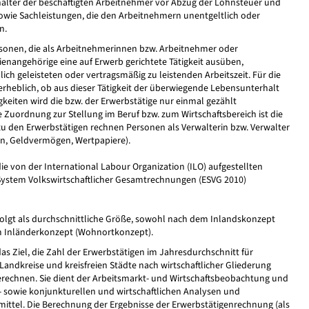
hälter der beschäftigten Arbeitnehmer vor Abzug der Lohnsteuer und
sowie Sachleistungen, die den Arbeitnehmern unentgeltlich oder
n.
rsonen, die als Arbeitnehmerinnen bzw. Arbeitnehmer oder
enangehörige eine auf Erwerb gerichtete Tätigkeit ausüben,
ch geleisteten oder vertragsmäßig zu leistenden Arbeitszeit. Für die
erheblich, ob aus dieser Tätigkeit der überwiegende Lebensunterhalt
igkeiten wird die bzw. der Erwerbstätige nur einmal gezählt
Zuordnung zur Stellung im Beruf bzw. zum Wirtschaftsbereich ist die
 zu den Erwerbstätigen rechnen Personen als Verwalterin bzw. Verwalter
en, Geldvermögen, Wertpapiere).
die von der International Labour Organization (ILO) aufgestellten
System Volkswirtschaftlicher Gesamtrechnungen (ESVG 2010)
folgt als durchschnittliche Größe, sowohl nach dem Inlandskonzept
em Inländerkonzept (Wohnortkonzept).
as Ziel, die Zahl der Erwerbstätigen im Jahresdurchschnitt für
andkreise und kreisfreien Städte nach wirtschaftlicher Gliederung
erechnen. Sie dient der Arbeitsmarkt- und Wirtschaftsbeobachtung und
t- sowie konjunkturellen und wirtschaftlichen Analysen und
mittel. Die Berechnung der Ergebnisse der Erwerbstätigenrechnung (als