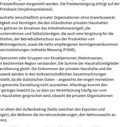
 Preiseinflüssen dargestellt werden. Die Preisbereinigung erfolgt auf der
reisbasis (Vorjahrespreisbasis).
shalte (einschließlich privater Organisationen ohne Erwerbszweck)
igkeit und Vermögen, die den inländischen privaten Haushalten
n gehören im Einzelnen das Arbeitnehmerentgelt, die
unternehmen und Selbstständigen, die auch eine Vergütung für die
halten, der Betriebsüberschuss aus der Produktion von
em Wohneigentum, sowie die netto empfangenen Vermögenseinkommen
serviceleistungen, indirekte Messung (FISIM)).
zelpersonen oder Gruppen von Einzelpersonen (Heiminsassen,
ner bestimmten Region verstanden. Die Summe der Haushaltsmitglieder
evölkerung gleich. Die Einkommen der privaten Haushalte und der
szweck werden in den Volkswirtschaftlichen Gesamtrechnungen
tellt, da die statistischen Daten – angesichts der engen monetären
ne getrennte Darstellung nicht ausreichen. Allerdings kommt den
v geringes Gewicht zu, so dass zur Vereinfachung häufig nur vom
n Haushalten gesprochen wird, obwohl die privaten Organisationen
vor allem den Außenbeitrag (Saldo zwischen den Exporten und
ngen), des Weiteren die Vorratsveränderungen, den Nettozuwachs an
renz.