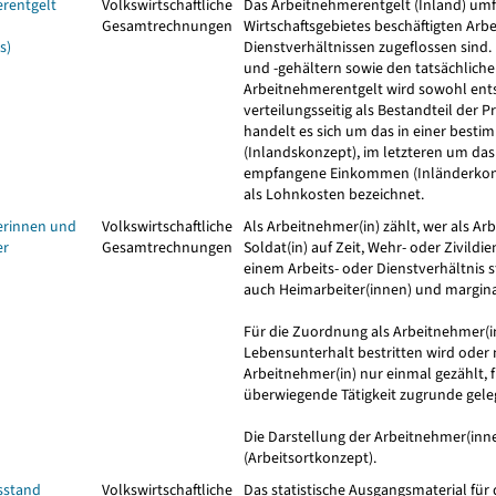
rentgelt
Volkswirtschaftliche
Das Arbeitnehmerentgelt (Inland) umfa
Gesamtrechnungen
Wirtschaftsgebietes beschäftigten Ar
s)
Dienstverhältnissen zugeflossen sind
und -gehältern sowie den tatsächliche
Arbeitnehmerentgelt wird sowohl ents
verteilungsseitig als Bestandteil der 
handelt es sich um das in einer best
(Inlandskonzept), im letzteren um da
empfangene Einkommen (Inländerkonze
als Lohnkosten bezeichnet.
erinnen und
Volkswirtschaftliche
Als Arbeitnehmer(in) zählt, wer als Arbe
er
Gesamtrechnungen
Soldat(in) auf Zeit, Wehr- oder Zivildie
einem Arbeits- oder Dienstverhältnis s
auch Heimarbeiter(innen) und marginal
Für die Zuordnung als Arbeitnehmer(in)
Lebensunterhalt bestritten wird oder ni
Arbeitnehmer(in) nur einmal gezählt, f
überwiegende Tätigkeit zugrunde gele
Die Darstellung der Arbeitnehmer(inn
(Arbeitsortkonzept).
sstand
Volkswirtschaftliche
Das statistische Ausgangsmaterial für