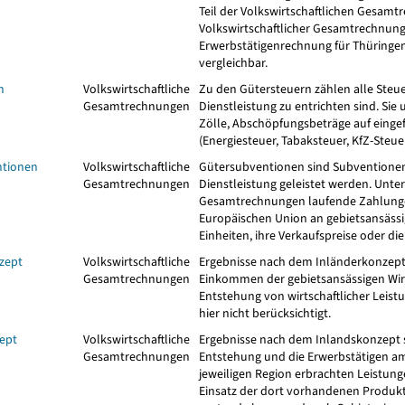
Teil der Volkswirtschaftlichen Gesam
Volkswirtschaftlicher Gesamtrechnunge
Erwerbstätigenrechnung für Thüringe
vergleichbar.
n
Volkswirtschaftliche
Zu den Gütersteuern zählen alle Steu
Gesamtrechnungen
Dienstleistung zu entrichten sind. Sie
Zölle, Abschöpfungsbeträge auf eingef
(Energiesteuer, Tabaksteuer, KfZ-Steue
ntionen
Volkswirtschaftliche
Gütersubventionen sind Subventionen,
Gesamtrechnungen
Dienstleistung geleistet werden. Unte
Gesamtrechnungen laufende Zahlungen 
Europäischen Union an gebietsansässi
Einheiten, ihre Verkaufspreise oder d
zept
Volkswirtschaftliche
Ergebnisse nach dem Inländerkonzept (
Gesamtrechnungen
Einkommen der gebietsansässigen Wirt
Entstehung von wirtschaftlicher Leis
hier nicht berücksichtigt.
ept
Volkswirtschaftliche
Ergebnisse nach dem Inlandskonzept s
Gesamtrechnungen
Entstehung und die Erwerbstätigen am A
jeweiligen Region erbrachten Leistu
Einsatz der dort vorhandenen Produktio