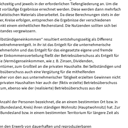
ichzeitig und jeweils in der erforderlichen Tiefengliederung an. Um die
st vorläufige Ergebnisse errechnet werden. Diese werden dann mehrfach
atistischen Materials überarbeitet. Da diese Berechnungen stets in der
, Kreise erfolgen, entsprechen die Ergebnisse der verschiedenen
nkt einem einheitlichen Rechenstand. Die Nutzenden sollten sich bei
tandes vergewissern.
lbständigeneinkommen“ resultiert entstehungsseitig als Differenz
tnehmerentgelt. In ihr ist das Entgelt für die unternehmerische
nehmerlohn und das Entgelt für das eingesetzte eigene und fremde
r Einkommensverteilung fließt der Betriebsüberschuss als Entgelt für
ile (Vermögenseinkommen, wie z. B. Zinsen, Dividenden,
tümer, zum Großteil an die privaten Haushalte. Bei Selbständigen und
ebsüberschuss auch eine Vergütung für die mithelfenden
aher von den aus unternehmerischer Tätigkeit erzielten Gewinnen nicht
 privaten Haushalten hier auch der (fiktiv erzielte) Betriebsüberschuss
m, ebenso wie der (realisierte) Betriebsüberschuss aus der
Anzahl der Personen bezeichnet, die an einem bestimmten Ort bzw. in
t (Bundesland, Kreis) ihren ständigen Wohnsitz (Hauptwohnsitz) hat. Zur
Bundesland bzw. in einem bestimmten Territorium für längere Zeit als
sen den Erwerb von dauerhaften und reproduzierbaren