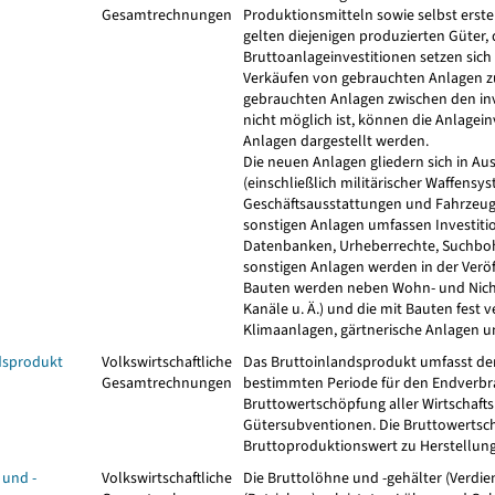
Gesamtrechnungen
Produktionsmitteln sowie selbst erste
gelten diejenigen produzierten Güter, 
Bruttoanlageinvestitionen setzen si
Verkäufen von gebrauchten Anlagen z
gebrauchten Anlagen zwischen den inv
nicht möglich ist, können die Anlagei
Anlagen dargestellt werden.
Die neuen Anlagen gliedern sich in A
(einschließlich militärischer Waffens
Geschäftsausstattungen und Fahrzeuge
sonstigen Anlagen umfassen Investiti
Datenbanken, Urheberrechte, Suchboh
sonstigen Anlagen werden in der Ver
Bauten werden neben Wohn- und Nicht
Kanäle u. Ä.) und die mit Bauten fest
Klimaanlagen, gärtnerische Anlagen 
dsprodukt
Volkswirtschaftliche
Das Bruttoinlandsprodukt umfasst den 
Gesamtrechnungen
bestimmten Periode für den Endverbra
Bruttowertschöpfung aller Wirtschafts
Gütersubventionen. Die Bruttowertschö
Bruttoproduktionswert zu Herstellung
 und -
Volkswirtschaftliche
Die Bruttolöhne und -gehälter (Verdie