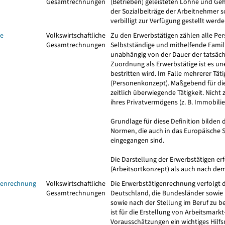
Gesamtrechnungen
(Betrieben) geleisteten Löhne und Ge
der Sozialbeiträge der Arbeitnehmer 
verbilligt zur Verfügung gestellt werde
ge
Volkswirtschaftliche
Zu den Erwerbstätigen zählen alle Pe
Gesamtrechnungen
Selbstständige und mithelfende Famili
unabhängig von der Dauer der tatsächli
Zuordnung als Erwerbstätige ist es un
bestritten wird. Im Falle mehrerer Tät
(Personenkonzept). Maßgebend für die 
zeitlich überwiegende Tätigkeit. Nicht
ihres Privatvermögens (z. B. Immobili
Grundlage für diese Definition bilden 
Normen, die auch in das Europäische 
eingegangen sind.
Die Darstellung der Erwerbstätigen er
(Arbeitsortkonzept) als auch nach d
genrechnung
Volkswirtschaftliche
Die Erwerbstätigenrechnung verfolgt d
Gesamtrechnungen
Deutschland, die Bundesländer sowie L
sowie nach der Stellung im Beruf zu b
ist für die Erstellung von Arbeitsmark
Vorausschätzungen ein wichtiges Hilfs