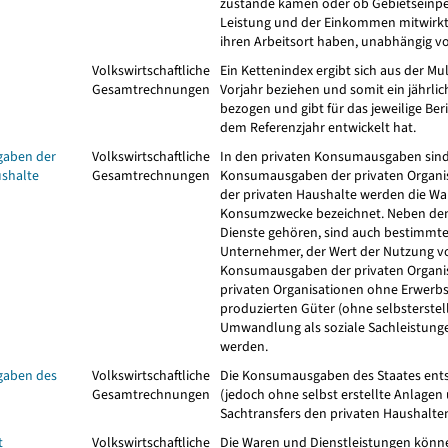
zustande kamen oder ob Gebietseinpe
Leistung und der Einkommen mitwirkten
ihren Arbeitsort haben, unabhängig v
Volkswirtschaftliche
Ein Kettenindex ergibt sich aus der Mul
Gesamtrechnungen
Vorjahr beziehen und somit ein jährl
bezogen und gibt für das jeweilige Beri
dem Referenzjahr entwickelt hat.
aben der
Volkswirtschaftliche
In den privaten Konsumausgaben sind
ushalte
Gesamtrechnungen
Konsumausgaben der privaten Organ
der privaten Haushalte werden die War
Konsumzwecke bezeichnet. Neben den 
Dienste gehören, sind auch bestimmte 
Unternehmer, der Wert der Nutzung v
Konsumausgaben der privaten Organi
privaten Organisationen ohne Erwerbs
produzierten Güter (ohne selbsterstel
Umwandlung als soziale Sachleistunge
werden.
aben des
Volkswirtschaftliche
Die Konsumausgaben des Staates entsp
Gesamtrechnungen
(jedoch ohne selbst erstellte Anlagen 
Sachtransfers den privaten Haushalte
t
Volkswirtschaftliche
Die Waren und Dienstleistungen können i