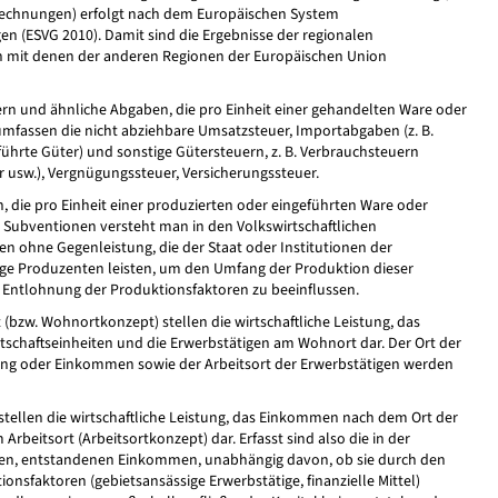
trechnungen) erfolgt nach dem Europäischen System
n (ESVG 2010). Damit sind die Ergebnisse der regionalen
n mit denen der anderen Regionen der Europäischen Union
ern und ähnliche Abgaben, die pro Einheit einer gehandelten Ware oder
 umfassen die nicht abziehbare Umsatzsteuer, Importabgaben (z. B.
ührte Güter) und sonstige Gütersteuern, z. B. Verbrauchsteuern
r usw.), Vergnügungssteuer, Versicherungssteuer.
 die pro Einheit einer produzierten oder eingeführten Ware oder
r Subventionen versteht man in den Volkswirtschaftlichen
ohne Gegenleistung, die der Staat oder Institutionen der
ge Produzenten leisten, um den Umfang der Produktion dieser
ie Entlohnung der Produktionsfaktoren zu beeinflussen.
bzw. Wohnortkonzept) stellen die wirtschaftliche Leistung, das
schaftseinheiten und die Erwerbstätigen am Wohnort dar. Der Ort der
tung oder Einkommen sowie der Arbeitsort der Erwerbstätigen werden
tellen die wirtschaftliche Leistung, das Einkommen nach dem Ort der
rbeitsort (Arbeitsortkonzept) dar. Erfasst sind also die in der
ngen, entstandenen Einkommen, unabhängig davon, ob sie durch den
nsfaktoren (gebietsansässige Erwerbstätige, finanzielle Mittel)