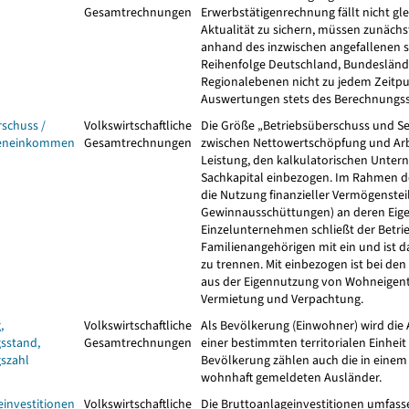
Gesamtrechnungen
Erwerbstätigenrechnung fällt nicht gle
Aktualität zu sichern, müssen zunäch
anhand des inzwischen angefallenen st
Reihenfolge Deutschland, Bundesländer
Regionalebenen nicht zu jedem Zeitpu
Auswertungen stets des Berechnungss
schuss /
Volkswirtschaftliche
Die Größe „Betriebsüberschuss und Se
geneinkommen
Gesamtrechnungen
zwischen Nettowertschöpfung und Arbei
Leistung, den kalkulatorischen Unter
Sachkapital einbezogen. Im Rahmen de
die Nutzung finanzieller Vermögenste
Gewinnausschüttungen) an deren Eigen
Einzelunternehmen schließt der Betri
Familienangehörigen mit ein und ist d
zu trennen. Mit einbezogen ist bei den
aus der Eigennutzung von Wohneigentu
Vermietung und Verpachtung.
,
Volkswirtschaftliche
Als Bevölkerung (Einwohner) wird die 
sstand,
Gesamtrechnungen
einer bestimmten territorialen Einhei
szahl
Bevölkerung zählen auch die in einem 
wohnhaft gemeldeten Ausländer.
einvestitionen
Volkswirtschaftliche
Die Bruttoanlageinvestitionen umfas