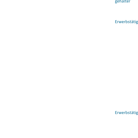
gehälter
Erwerbstäti
Erwerbstäti