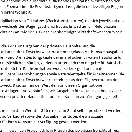
ndler sowie von außerhalb zufließendes Kapital beim entstehen der
. Ebenso sind die Erwerbstätigen erfasst, die in der jeweiligen Region
on ihrem Wohnort.
tiplikation von Teilindizes (Wachstumsfaktoren), die sich jeweils auf das
ich wechselndes Wägungsschema haben. Er wird auf ein Referenzjahr
chtsjahr an, wie sich z. B. das preisbereinigte Wirtschaftswachstum seit
 die Konsumausgaben der privaten Haushalte und die
isationen ohne Erwerbszweck zusammengefasst. Als Konsumausgaben
en- und Dienstleistungskäufe der inländischen privaten Haushalte für
tatsächlichen Käufen, zu denen unter anderem Entgelte für häusliche
unterstellte Käufe enthalten, wie z. B. der Eigenkonsum der
on Eigentümerwohnungen sowie Naturalentgelte für Arbeitnehmer. Die
sationen ohne Erwerbszweck bestehen aus dem Eigenverbrauch der
zweck. Dazu zählen der Wert der von diesen Organisationen
lte Anlagen und Verkäufe) sowie Ausgaben für Güter, die ohne jegliche
n den privaten Haushalten für ihren Konsum zur Verfügung gestellt
rechen dem Wert der Güter, die vom Staat selbst produziert werden,
und Verkäufe) sowie den Ausgaben für Güter, die als soziale
n für ihren Konsum zur Verfügung gestellt werden.
n jeweiligen Preisen, d. h. in Preisen des jeweiligen Berichtsjahres,