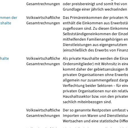
Gesamtrechnungen
oder preisbereinigt und somit frei von
Grundlage einer jährlich wechselnden P
ommen der
Volkswirtschaftliche
Das Primäreinkommen der privaten Hau
ushalte
Gesamtrechnungen
enthält die Einkommen aus Erwerbstät
zugeflossen sind. Zu diesen Einkomme
Selbstständigeneinkommen der Einzel
mithelfenden Familienangehörigen ent
Dienstleistungen aus eigengenutzt
(einschließlich des Erwerbs von Finanz
halte
Volkswirtschaftliche
Als private Haushalte werden die Ein
Gesamtrechnungen
Ordensmitglieder) mit Wohnsitz in ei
kommt daher der gebietsansässigen B
privaten Organisationen ohne Erwerb
allgemein nur zusammengefasst darges
Verflechtung beider Sektoren – für ei
privaten Organisationen nur ein relati
Haushaltssektor bzw. von den private
sachlich miteinbezogen sind.
Volkswirtschaftliche
Der so genannte Restposten umfasst 
Gesamtrechnungen
Importen von Waren und Dienstleistu
Wertsachen und eine statistische Diffe