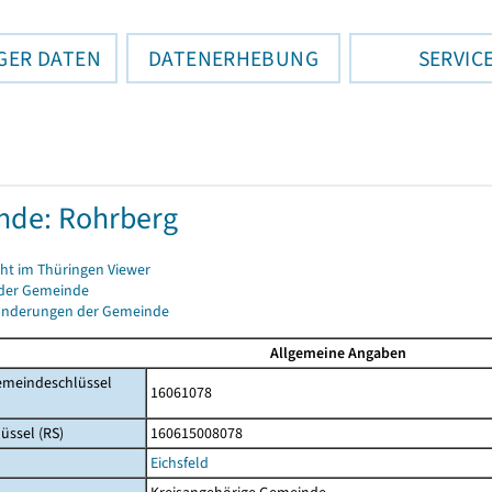
GER DATEN
DATENERHEBUNG
SERVIC
nde: Rohrberg
cht im Thüringen Viewer
 der Gemeinde
änderungen der Gemeinde
Allgemeine Angaben
emeindeschlüssel
16061078
üssel (RS)
160615008078
Eichsfeld