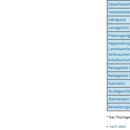
Gewerbeam
Handwerksk
IHK-Bezirk
Landgericht
Planungsreg
Regionalins
Landesamtes
Verbraucher
Arbeitsschut
Reisegebiet 
Reisegebiet 
Schulamt
Sozialgerich
Standesamt
Verwaltungs
* Das Thüringer
▴
nach oben