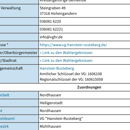
Kreisangehörige Gemeinde
r Verwaltung
Steingraben 49
37318 Hohengandern
036081 6220
036081 62221
info@vghr.de
sse *
https://www.vg-hanstein-rusteberg.de/
er/Oberbürgermeister
» Link zu den Wahlergebnissen
/Stadtrat
» Link zu den Wahlergebnissen
gemeinschaft
Hanstein-Rusteberg
Amtlicher Schlüssel der VG: 1606108
Regionalschlüssel der VG: 160615008
Zuordnungen
Arbeit
Nordhausen
Heiligenstadt
ht
Nordhausen
eldeamt
VG "Hanstein-Rusteberg"
ezirk
Mühlhausen