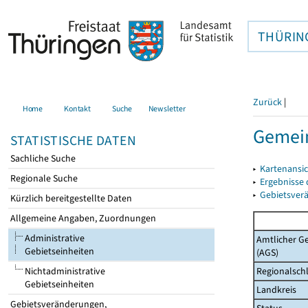
THÜRIN
Zurück
|
Home
Kontakt
Suche
Newsletter
Gemei
STATISTISCHE DATEN
Sachliche Suche
▸
Kartenansi
Regionale Suche
▸
Ergebnisse
▸
Gebietsver
Kürzlich bereitgestellte Daten
Allgemeine Angaben, Zuordnungen
Administrative
Amtlicher G
Gebietseinheiten
(AGS)
Regionalschl
Nichtadministrative
Gebietseinheiten
Landkreis
Gebietsveränderungen,