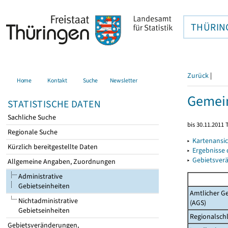
THÜRIN
Zurück
|
Home
Kontakt
Suche
Newsletter
Gemein
STATISTISCHE DATEN
Sachliche Suche
bis 30.11.2011 
Regionale Suche
▸
Kartenansi
Kürzlich bereitgestellte Daten
▸
Ergebnisse
▸
Gebietsver
Allgemeine Angaben, Zuordnungen
Administrative
Gebietseinheiten
Amtlicher G
Nichtadministrative
(AGS)
Gebietseinheiten
Regionalschl
Gebietsveränderungen,