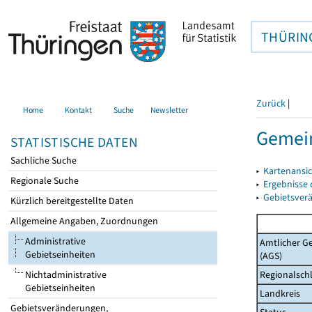
THÜRIN
Zurück
|
Home
Kontakt
Suche
Newsletter
Gemein
STATISTISCHE DATEN
Sachliche Suche
▸
Kartenansi
Regionale Suche
▸
Ergebnisse
▸
Gebietsver
Kürzlich bereitgestellte Daten
Allgemeine Angaben, Zuordnungen
Administrative
Amtlicher G
Gebietseinheiten
(AGS)
Regionalschl
Nichtadministrative
Gebietseinheiten
Landkreis
Gebietsveränderungen,