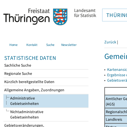
THÜRIN
Zurück
|
Home
Kontakt
Suche
Newsletter
Gemein
STATISTISCHE DATEN
Sachliche Suche
▸
Kartenansi
Regionale Suche
▸
Ergebnisse
▸
Gebietsver
Kürzlich bereitgestellte Daten
Allgemeine Angaben, Zuordnungen
Administrative
Amtlicher G
Gebietseinheiten
(AGS)
Regionalschl
Nichtadministrative
Gebietseinheiten
Landkreis
Gebietsveränderungen,