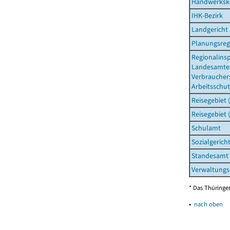
Handwerksk
IHK-Bezirk
Landgericht
Planungsreg
Regionalins
Landesamtes
Verbraucher
Arbeitsschut
Reisegebiet 
Reisegebiet 
Schulamt
Sozialgerich
Standesamt
Verwaltungs
* Das Thüringer
▴
nach oben