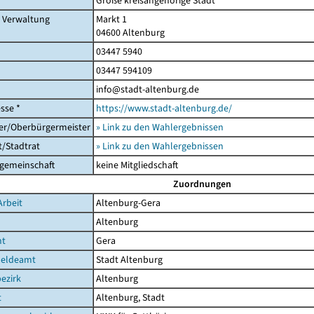
Große kreisangehörige Stadt
r Verwaltung
Markt 1
04600 Altenburg
03447 5940
03447 594109
info@stadt-altenburg.de
sse *
https://www.stadt-altenburg.de/
er/Oberbürgermeister
» Link zu den Wahlergebnissen
/Stadtrat
» Link zu den Wahlergebnissen
gemeinschaft
keine Mitgliedschaft
Zuordnungen
Arbeit
Altenburg-Gera
Altenburg
ht
Gera
eldeamt
Stadt Altenburg
ezirk
Altenburg
t
Altenburg, Stadt