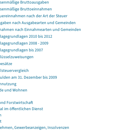
senmäßige Bruttoausgaben
senmäßige Bruttoeinnahmen
uereinnahmen nach der Art der Steuer
gaben nach Ausgabearten und Gemeinden
nahmen nach Einnahmearten und Gemeinden
agegrundlagen 2010 bis 2012
agegrundlagen 2008 - 2009
agegrundlagen bis 2007
lüsselzuweisungen
esätze
lsteuervergleich
ulden am 31. Dezember bis 2009
nnutzung
de und Wohnen
und Forstwirtschaft
al im öffentlichen Dienst
n
t
ehmen, Gewerbeanzeigen, Insolvenzen