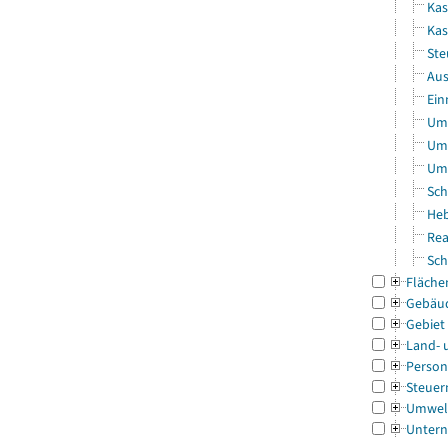
Kas
Kas
Ste
Aus
Ein
Uml
Uml
Uml
Sch
Heb
Rea
Sch
Fläche
Gebäu
Gebiet
Land- 
Person
Steuer
Umwel
Untern