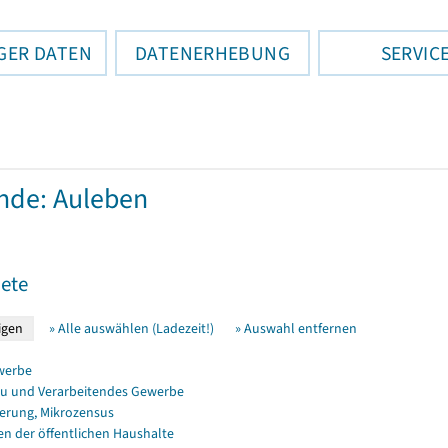
GER DATEN
DATENERHEBUNG
SERVIC
nde: Auleben
ete
» Alle auswählen (Ladezeit!)
» Auswahl entfernen
werbe
u und Verarbeitendes Gewerbe
erung, Mikrozensus
en der öffentlichen Haushalte