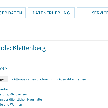
GER DATEN
DATENERHEBUNG
SERVIC
de: Klettenberg
ete
» Alle auswählen (Ladezeit!)
» Auswahl entfernen
werbe
erung, Mikrozensus
en der öffentlichen Haushalte
de und Wohnen