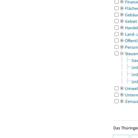
Finanz
Fläche
Gebäu
Gebiet
Handel
Land- 
Öffentl
Person
Steuer
Gew
Unb
Unb
Unb
Umwel
Untern
Zensu
Das Thüringer