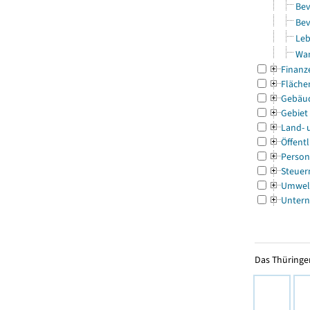
Bev
Bev
Leb
Wa
Finanz
Fläche
Gebäu
Gebiet
Land- 
Öffentl
Person
Steuer
Umwel
Untern
Das Thüringer