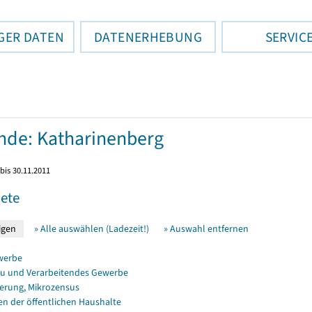
GER DATEN
DATENERHEBUNG
SERVIC
de: Katharinenberg
bis 30.11.2011
ete
» Alle auswählen (Ladezeit!)
» Auswahl entfernen
werbe
u und Verarbeitendes Gewerbe
erung, Mikrozensus
en der öffentlichen Haushalte