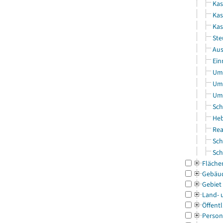
Kas
Kas
Ka
Ste
Aus
Ein
Uml
Uml
Uml
Sch
Heb
Rea
Sch
Sch
Fläche
Gebäu
Gebiet
Land- 
Öffentl
Person