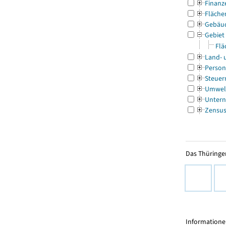
Finanz
Fläche
Gebäu
Gebiet
Flä
Land- 
Person
Steuer
Umwel
Untern
Zensu
Das Thüringer
Informationen