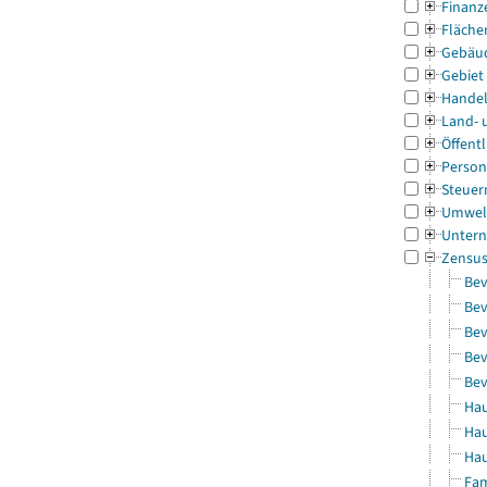
Finanz
Fläche
Gebäu
Gebiet
Handel
Land- 
Öffentl
Person
Steuer
Umwel
Untern
Zensu
Bev
Bev
Bev
Bev
Bev
Hau
Hau
Hau
Fam