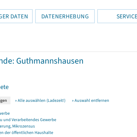
GER DATEN
DATENERHEBUNG
SERVIC
nde: Guthmannshausen
ete
» Alle auswählen (Ladezeit!)
» Auswahl entfernen
werbe
u und Verarbeitendes Gewerbe
erung, Mikrozensus
en der öffentlichen Haushalte