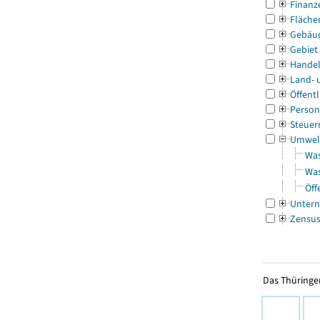
Finanz
Fläche
Gebäu
Gebiet
Handel
Land- 
Öffentl
Person
Steuer
Umwel
Was
Was
Öff
Untern
Zensu
Das Thüringer