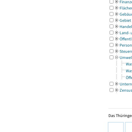
Finanz
Fläche
Gebäu
Gebiet
Handel
Land- 
Öffentl
Person
Steuer
Umwel
Was
Was
Öff
Untern
Zensu
Das Thüringer