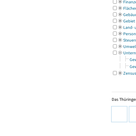
Finanz
Fläche
Gebäu
Gebiet
Land- 
Person
Steuer
Umwel
Untern
Ge
Ge
Zensu
Das Thüringer