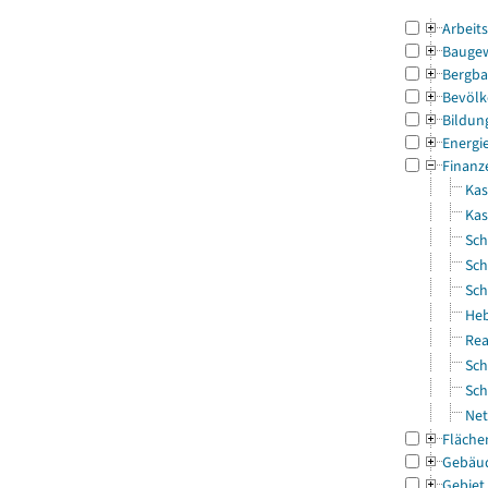
Arbeit
Bauge
Bergba
Bevölk
Bildun
Energi
Finanz
Kas
Ka
Sch
Sch
Sch
Heb
Rea
Sch
Sch
Net
Fläche
Gebäu
Gebiet