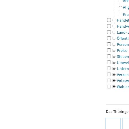
Ärz
All
Kra
Handel
Handw
Land- 
Öffentl
Person
Preise
Steuer
Umwel
Untern
Verkeh
Volksw
Wahle
Das Thüringer