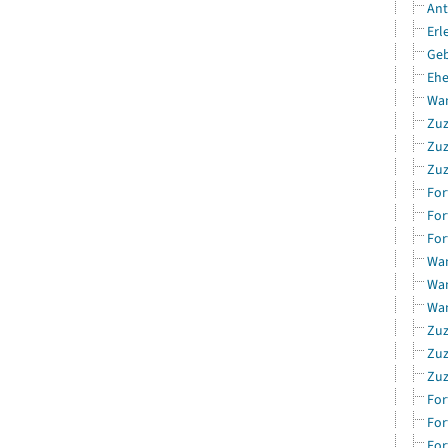
Ant
Erl
Geb
Ehe
Wan
Zuz
Zuz
Zuz
For
For
For
Wan
Wan
Wan
Zuz
Zuz
Zuz
For
For
For