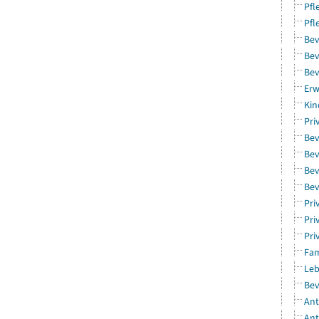
Pfl
Pfl
Bev
Bev
Bev
Erw
Kin
Pri
Bev
Bev
Bev
Bev
Pri
Pri
Pri
Fam
Leb
Bev
Ant
Ant