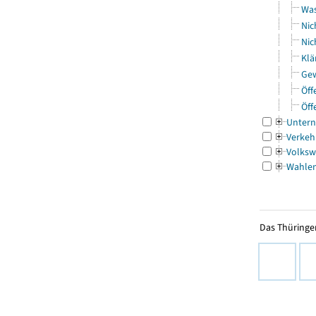
Was
Nic
Nic
Klä
Gew
Öff
Öff
Untern
Verkeh
Volksw
Wahle
Das Thüringer