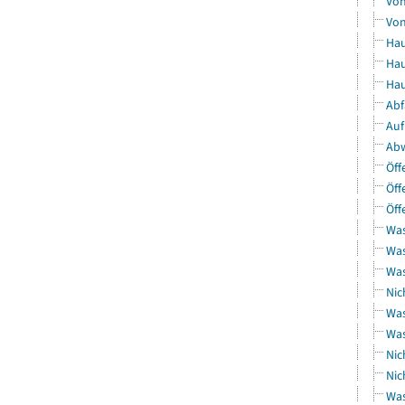
Von
Von
Hau
Hau
Hau
Abf
Auf
Abw
Öff
Öff
Öff
Was
Was
Was
Nic
Was
Was
Nic
Nic
Was