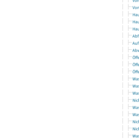
Von
Von
Hau
Hau
Hau
Abf
Auf
Abw
Öff
Öff
Öff
Was
Was
Was
Nic
Was
Was
Nic
Nic
Was