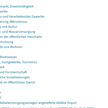
smarkt, Erwerbstätigkeit
werbe
u und Verarbeitendes Gewerbe
erung, Mikrozensus
g und Kultur
e- und Wasserversorgung
en der öffentlichen Haushalte
nnutzung
de und Wohnen
dheitswesen
, Gastgewerbe, Tourismus
erk
und Forstwirtschaft
iche Sozialleistungen
al im öffentlichen Dienst
n
t
Abfallentsorgungsanlagen angelieferte Abfälle (Input)