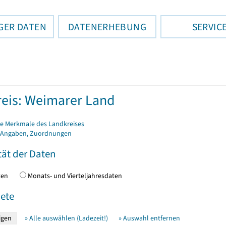
GER DATEN
DATENERHEBUNG
SERVIC
eis: Weimarer Land
e Merkmale des Landkreises
 Angaben, Zuordnungen
tät der Daten
daten
Monats- und Vierteljahresdaten
ete
» Alle auswählen (Ladezeit!)
» Auswahl entfernen