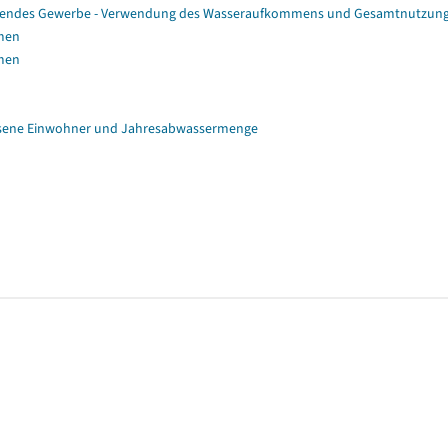
eitendes Gewerbe - Verwendung des Wasseraufkommens und Gesamtnutzun
mmen
mmen
ssene Einwohner und Jahresabwassermenge