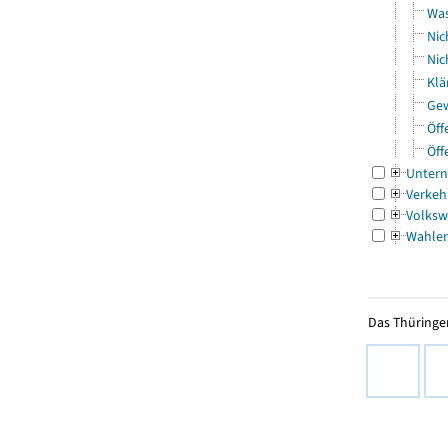
Was
Nic
Nic
Klä
Gew
Öff
Öff
Untern
Verkeh
Volksw
Wahle
Das Thüringer