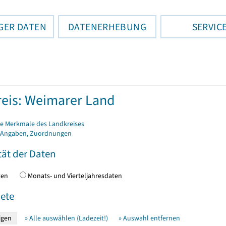
GER DATEN
DATENERHEBUNG
SERVIC
eis: Weimarer Land
e Merkmale des Landkreises
 Angaben, Zuordnungen
tät der Daten
daten
Monats- und Vierteljahresdaten
ete
» Alle auswählen (Ladezeit!)
» Auswahl entfernen