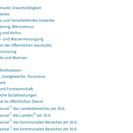
smarkt, Erwerbstätigkeit
werbe
u und Verarbeitendes Gewerbe
erung, Mikrozensus
g und Kultur
e- und Wasserversorgung
en der öffentlichen Haushalte
nnutzung
de und Wohnen
dheitswesen
, Gastgewerbe, Tourismus
erk
und Forstwirtschaft
iche Sozialleistungen
al im öffentlichen Dienst
*)
sonal
des Landesbereiches am 30.6.
*)
1)
sonal
des Landes
am 30.6.
*)
sonal
des kommunalen Bereiches am 30.6.
*)
sonal
des kommunalen Bereiches am 30.6.