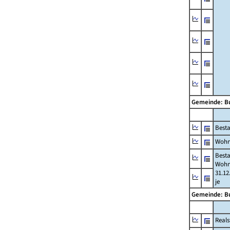
Gemeinde: 
Best
Wohn
Best
Wohn
31.12
je
Gemeinde: 
Reals