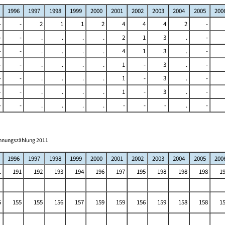
1996
1997
1998
1999
2000
2001
2002
2003
2004
2005
200
-
-
2
1
1
2
4
4
4
2
-
-
-
.
.
.
.
2
1
3
.
-
-
-
.
.
.
.
4
1
3
.
-
-
-
.
.
.
.
1
-
3
.
-
-
-
.
.
.
.
1
-
3
.
-
-
-
.
.
.
.
1
-
3
.
-
-
-
.
.
.
.
-
-
-
.
-
ohnungszählung 2011
1996
1997
1998
1999
2000
2001
2002
2003
2004
2005
200
1
191
192
193
194
196
197
195
198
198
198
1
5
155
155
156
157
159
159
156
159
158
158
1