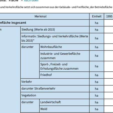
Buhla:
Fläche
▴
nach oben
-und Verkehrsfläche setzt sich zusammen aus der Gebäude- und Freifläche, der Betriebsfläche 
Merkmal
Einheit
1995
nfläche insgesamt
ha
n
Siedlung (Werte ab 2015)
ha
informativ: Siedlungs- und Verkehrsfläche (Werte
ha
bis 2015)*
darunter
Wohnbaufläche
ha
Industrie- und Gewerbefläche
ha
zusammen
Sport-, Freizeit- und
ha
Erholungsfläche zusammen
Friedhof
ha
Verkehr
ha
darunter Straßenverkehr
ha
Vegetation
ha
darunter
Landwirtschaft
ha
Wald
ha