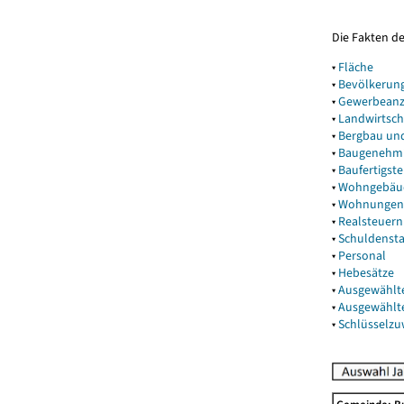
Die Fakten d
▾
Fläche
▾
Bevölkerun
▾
Gewerbeanz
▾
Landwirtsch
▾
Bergbau un
▾
Baugenehm
▾
Baufertigst
▾
Wohngebäu
▾
Wohnungen
▾
Realsteuern
▾
Schuldenst
▾
Personal
▾
Hebesätze
▾
Ausgewählt
▾
Ausgewählt
▾
Schlüsselz