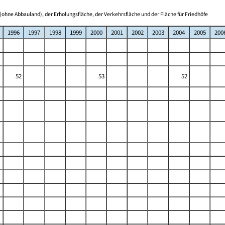
(ohne Abbauland), der Erholungsfläche, der Verkehrsfläche und der Fläche für Friedhöfe
1996
1997
1998
1999
2000
2001
2002
2003
2004
2005
200
52
53
52