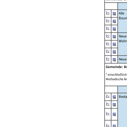
Alle
Bau
Neue
Wohn
Neue
Gemeinde: 
* einschließli
Methodische Än
Best