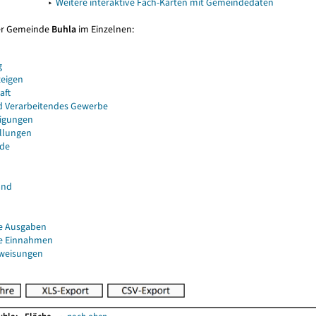
▸
Weitere interaktive Fach-Karten mit Gemeindedaten
er Gemeinde
Buhla
im Einzelnen:
g
eigen
aft
d Verarbeitendes Gewerbe
igungen
ellungen
de
and
e Ausgaben
e Einnahmen
uweisungen