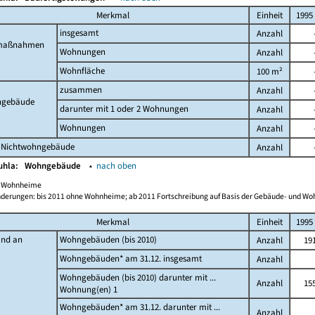
Merkmal
Einheit
1995
insgesamt
Anzahl
maßnahmen
Wohnungen
Anzahl
Wohnfläche
100 m²
zusammen
Anzahl
gebäude
darunter mit 1 oder 2 Wohnungen
Anzahl
Wohnungen
Anzahl
 Nichtwohngebäude
Anzahl
Buhla:
Wohngebäude
▴
nach oben
ch Wohnheime
derungen: bis 2011 ohne Wohnheime; ab 2011 Fortschreibung auf Basis der Gebäude- und W
Merkmal
Einheit
1995
and an
Wohngebäuden (bis 2010)
Anzahl
19
Wohngebäuden* am 31.12. insgesamt
Anzahl
Wohngebäuden (bis 2010) darunter mit ...
Anzahl
15
Wohnung(en) 1
Wohngebäuden* am 31.12. darunter mit ...
Anzahl