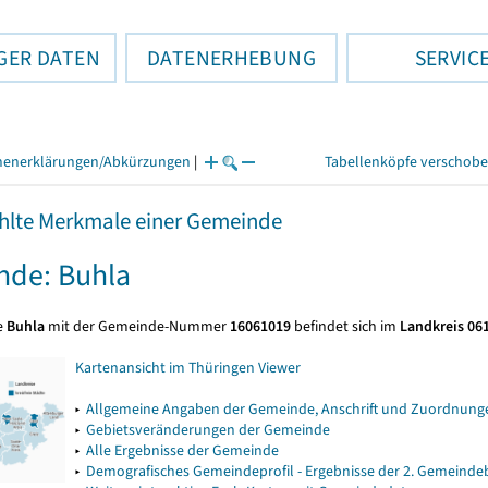
GER DATEN
DATENERHEBUNG
SERVIC
henerklärungen/Abkürzungen
|
Tabellenköpfe verschob
lte Merkmale einer Gemeinde
de: Buhla
e
Buhla
mit der Gemeinde-Nummer
16061019
befindet sich im
Landkreis 061
Kartenansicht im Thüringen Viewer
▸
Allgemeine Angaben der Gemeinde, Anschrift und Zuordnunge
▸
Gebietsveränderungen der Gemeinde
▸
Alle Ergebnisse der Gemeinde
▸
Demografisches Gemeindeprofil - Ergebnisse der 2. Gemeind