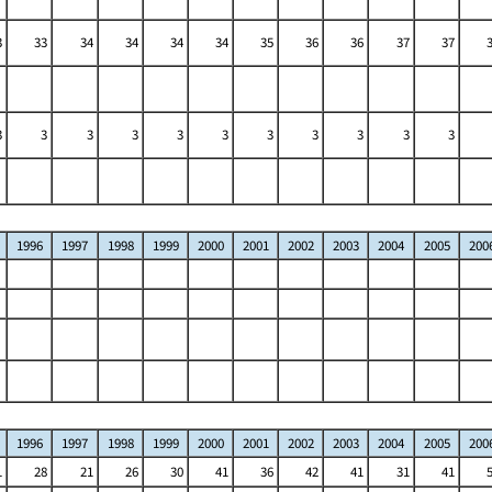
3
33
34
34
34
34
35
36
36
37
37
3
3
3
3
3
3
3
3
3
3
3
1996
1997
1998
1999
2000
2001
2002
2003
2004
2005
200
1996
1997
1998
1999
2000
2001
2002
2003
2004
2005
200
1
28
21
26
30
41
36
42
41
31
41