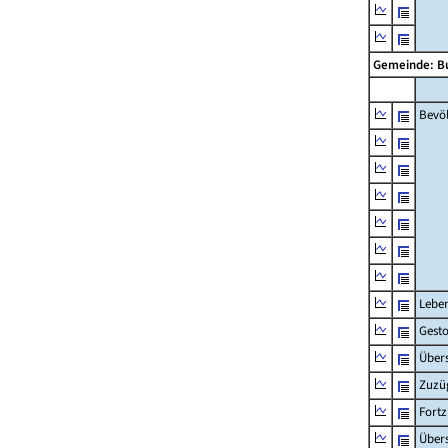
Gemeinde: 
Bevö
Lebe
Gest
Übers
Zuzü
Fort
Übers