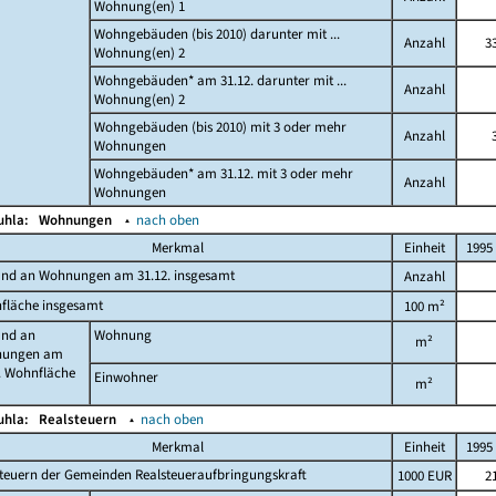
Wohnung(en) 1
Wohngebäuden (bis 2010) darunter mit ...
Anzahl
3
Wohnung(en) 2
Wohngebäuden* am 31.12. darunter mit ...
Anzahl
Wohnung(en) 2
Wohngebäuden (bis 2010) mit 3 oder mehr
Anzahl
Wohnungen
Wohngebäuden* am 31.12. mit 3 oder mehr
Anzahl
Wohnungen
Buhla:
Wohnungen
▴
nach oben
Merkmal
Einheit
1995
and an Wohnungen am 31.12. insgesamt
Anzahl
fläche insgesamt
100 m²
and an
Wohnung
m²
ungen am
. Wohnfläche
Einwohner
m²
Buhla:
Realsteuern
▴
nach oben
Merkmal
Einheit
1995
teuern der Gemeinden Realsteueraufbringungskraft
1000 EUR
2