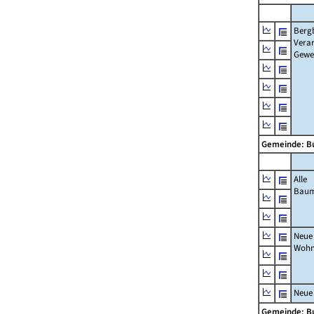
Berg
Verar
Gewe
Gemeinde: 
Alle
Bau
Neue
Wohn
Neue
Gemeinde: 