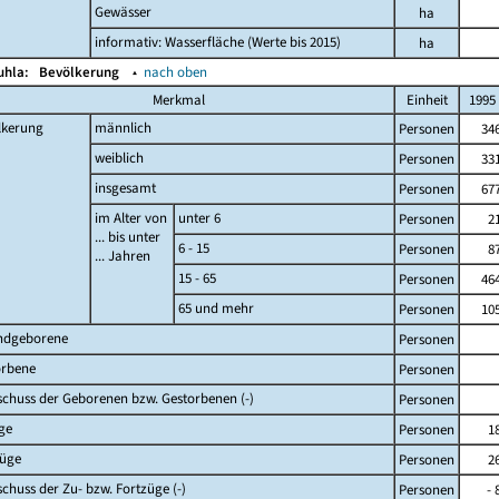
Gewässer
ha
informativ: Wasserfläche (Werte bis 2015)
ha
Buhla:
Bevölkerung
▴
nach oben
Merkmal
Einheit
1995
lkerung
männlich
Personen
34
weiblich
Personen
33
insgesamt
Personen
67
im Alter von
unter 6
Personen
2
... bis unter
6 - 15
Personen
8
... Jahren
15 - 65
Personen
46
65 und mehr
Personen
10
ndgeborene
Personen
orbene
Personen
chuss der Geborenen bzw. Gestorbenen (-)
Personen
ge
Personen
1
züge
Personen
2
chuss der Zu- bzw. Fortzüge (-)
Personen
- 