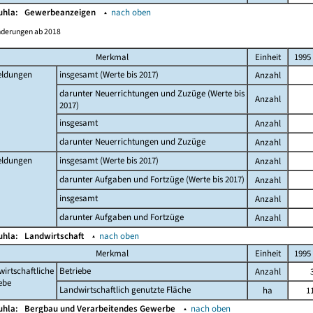
Buhla:
Gewerbeanzeigen
▴
nach oben
nderungen ab 2018
Merkmal
Einheit
1995
ldungen
insgesamt (Werte bis 2017)
Anzahl
darunter Neuerrichtungen und Zuzüge (Werte bis
Anzahl
2017)
insgesamt
Anzahl
darunter Neuerrichtungen und Zuzüge
Anzahl
ldungen
insgesamt (Werte bis 2017)
Anzahl
darunter Aufgaben und Fortzüge (Werte bis 2017)
Anzahl
insgesamt
Anzahl
darunter Aufgaben und Fortzüge
Anzahl
Buhla:
Landwirtschaft
▴
nach oben
Merkmal
Einheit
1995
irtschaftliche
Betriebe
Anzahl
ebe
Landwirtschaftlich genutzte Fläche
ha
1
Buhla:
Bergbau und Verarbeitendes Gewerbe
▴
nach oben