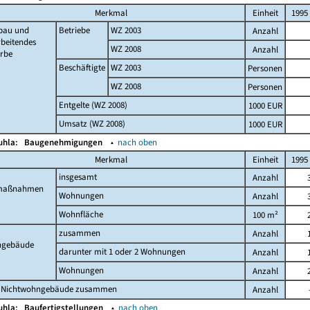
Merkmal
Einheit
1995
bau und
Betriebe
WZ 2003
Anzahl
beitendes
WZ 2008
Anzahl
rbe
Beschäftigte
WZ 2003
Personen
WZ 2008
Personen
Entgelte (WZ 2008)
1000 EUR
Umsatz (WZ 2008)
1000 EUR
Buhla:
Baugenehmigungen
▴
nach oben
Merkmal
Einheit
1995
insgesamt
Anzahl
maßnahmen
Wohnungen
Anzahl
Wohnfläche
100 m²
zusammen
Anzahl
gebäude
darunter mit 1 oder 2 Wohnungen
Anzahl
Wohnungen
Anzahl
 Nichtwohngebäude zusammen
Anzahl
Buhla:
Baufertigstellungen
▴
nach oben