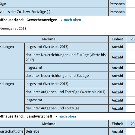
züge
Personen
chuss der Zu- bzw. Fortzüge (-)
Personen
yffhäuserland:
Gewerbeanzeigen
▴
nach oben
nderungen ab 2018
Merkmal
Einheit
20
ldungen
insgesamt (Werte bis 2017)
Anzahl
darunter Neuerrichtungen und Zuzüge (Werte bis
Anzahl
2017)
insgesamt
Anzahl
darunter Neuerrichtungen und Zuzüge
Anzahl
ldungen
insgesamt (Werte bis 2017)
Anzahl
darunter Aufgaben und Fortzüge (Werte bis 2017)
Anzahl
insgesamt
Anzahl
darunter Aufgaben und Fortzüge
Anzahl
yffhäuserland:
Landwirtschaft
▴
nach oben
Merkmal
Einheit
20
irtschaftliche
Betriebe
Anzahl