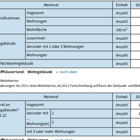
Merkmal
Einheit
20
insgesamt
Anzahl
maßnahmen
Wohnungen
Anzahl
Wohnfläche
100 m²
zusammen
Anzahl
gebäude
darunter mit 1 oder 2 Wohnungen
Anzahl
Wohnungen
Anzahl
 Nichtwohngebäude
Anzahl
yffhäuserland:
Wohngebäude
▴
nach oben
ch Wohnheime
derungen: bis 2011 ohne Wohnheime; ab 2011 Fortschreibung auf Basis der Gebäude- und W
Merkmal
Einheit
20
and an
insgesamt
Anzahl
gebäuden*
darunter mit
1
Anzahl
.12.
...
2
Anzahl
Wohnung(en)
mit 3 oder mehr Wohnungen
Anzahl
yffhäuserland:
Wohnungen
▴
nach oben