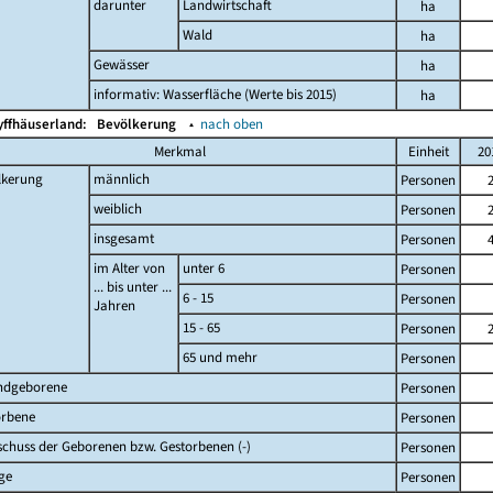
darunter
Landwirtschaft
ha
Wald
ha
Gewässer
ha
informativ: Wasserfläche (Werte bis 2015)
ha
yffhäuserland:
Bevölkerung
▴
nach oben
Merkmal
Einheit
20
lkerung
männlich
Personen
weiblich
Personen
insgesamt
Personen
im Alter von
unter 6
Personen
... bis unter ...
6 - 15
Personen
Jahren
15 - 65
Personen
65 und mehr
Personen
ndgeborene
Personen
orbene
Personen
chuss der Geborenen bzw. Gestorbenen (-)
Personen
ge
Personen