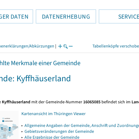
GER DATEN
DATENERHEBUNG
SERVIC
henerklärungen/Abkürzungen
|
Tabellenköpfe verschob
lte Merkmale einer Gemeinde
de: Kyffhäuserland
e
Kyffhäuserland
mit der Gemeinde-Nummer
16065085
befindet sich im
Lan
Kartenansicht im Thüringen Viewer
▸
Allgemeine Angaben der Gemeinde, Anschrift und Zuordnunge
▸
Gebietsveränderungen der Gemeinde
▸
Alle Ergebnisse der Gemeinde