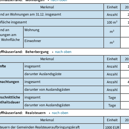
Merkmal
Einheit
20
and an Wohnungen am 31.12. insgesamt
Anzahl
fläche insgesamt
100 m²
and an
Wohnung
m²
ungen am
. Wohnfläche
Einwohner
m²
yffhäuserland:
Beherbergung
▴
nach oben
Merkmal
Einheit
20
nfte
insgesamt
Anzahl
darunter Auslandsgäste
Anzahl
nachtungen
insgesamt
Anzahl
darunter von Auslandsgästen
Anzahl
hschnittliche
insgesamt
Tage
nthaltsdauer
darunter von Auslandsgästen
Tage
yffhäuserland:
Realsteuern
▴
nach oben
Merkmal
Einheit
20
teuern der Gemeinden Realsteueraufbringungskraft
1000 EUR