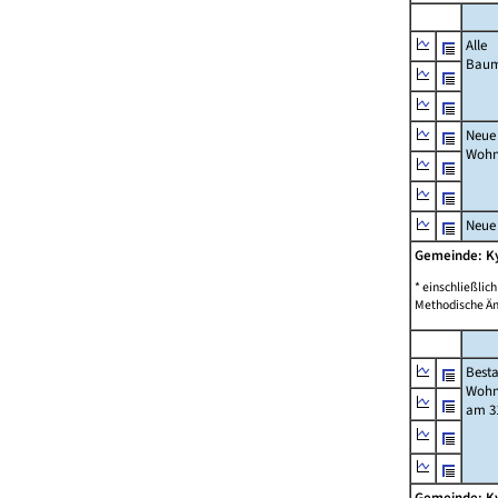
Alle
Bau
Neue
Wohn
Neue
Gemeinde: K
* einschließli
Methodische Än
Best
Wohn
am 31
Gemeinde: K