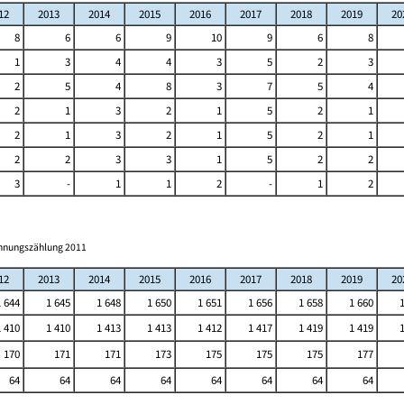
12
2013
2014
2015
2016
2017
2018
2019
20
8
6
6
9
10
9
6
8
1
3
4
4
3
5
2
3
2
5
4
8
3
7
5
4
2
1
3
2
1
5
2
1
2
1
3
2
1
5
2
1
2
2
3
3
1
5
2
2
3
-
1
1
2
-
1
2
ohnungszählung 2011
12
2013
2014
2015
2016
2017
2018
2019
20
1 644
1 645
1 648
1 650
1 651
1 656
1 658
1 660
1 410
1 410
1 413
1 413
1 412
1 417
1 419
1 419
170
171
171
173
175
175
175
177
64
64
64
64
64
64
64
64