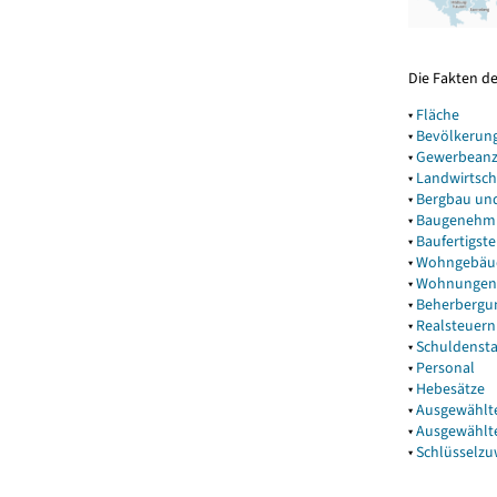
Die Fakten d
▾
Fläche
▾
Bevölkerun
▾
Gewerbeanz
▾
Landwirtsch
▾
Bergbau un
▾
Baugenehm
▾
Baufertigst
▾
Wohngebäu
▾
Wohnungen
▾
Beherbergu
▾
Realsteuern
▾
Schuldenst
▾
Personal
▾
Hebesätze
▾
Ausgewählt
▾
Ausgewählt
▾
Schlüsselz