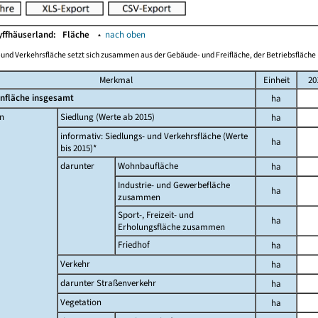
yffhäuserland:
Fläche
▴
nach oben
-und Verkehrsfläche setzt sich zusammen aus der Gebäude- und Freifläche, der Betriebsfläche 
Merkmal
Einheit
20
nfläche insgesamt
ha
n
Siedlung (Werte ab 2015)
ha
informativ: Siedlungs- und Verkehrsfläche (Werte
ha
bis 2015)*
darunter
Wohnbaufläche
ha
Industrie- und Gewerbefläche
ha
zusammen
Sport-, Freizeit- und
ha
Erholungsfläche zusammen
Friedhof
ha
Verkehr
ha
darunter Straßenverkehr
ha
Vegetation
ha