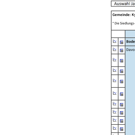
Gemeinde: K
* Die Siedlungs
Bode
Davo