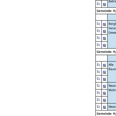
Betri
Gemeinde: K
Berg
Verar
Gewe
Gemeinde: K
Alle
Bau
Neue
Wohn
Neue
Gemeinde: K