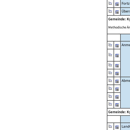
Fort
Übers
Gemeinde: K
Methodische Ä
Anme
Abme
Gemeinde: K
Landw