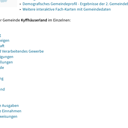
▸
Demografisches Gemeindeprofil - Ergebnisse der 2. Gemeind
▸
Weitere interaktive Fach-Karten mit Gemeindedaten
er Gemeinde
Kyffhäuserland
im Einzelnen:
g
eigen
aft
d Verarbeitendes Gewerbe
igungen
ellungen
de
ng
and
e Ausgaben
e Einnahmen
uweisungen