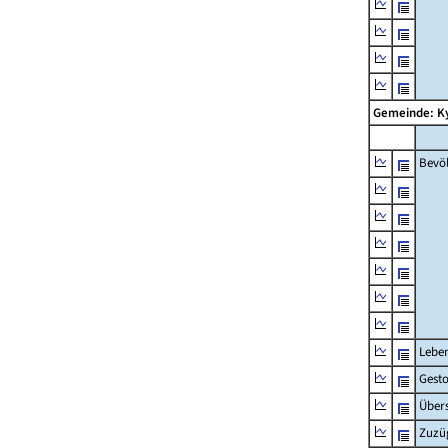
Gemeinde: K
Bevö
Lebe
Gest
Übers
Zuzü