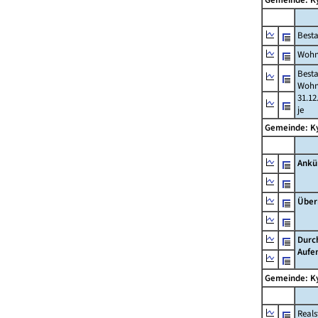
Best
Wohn
Best
Wohn
31.12
je
Gemeinde: K
Ankü
Über
Durc
Aufe
Gemeinde: K
Reals