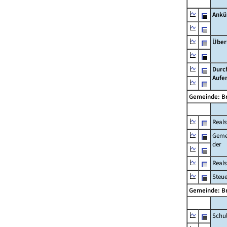
Ankü
Über
Durc
Aufe
Gemeinde: Br
Reals
Geme
der
Real
Steu
Gemeinde: Br
Schu