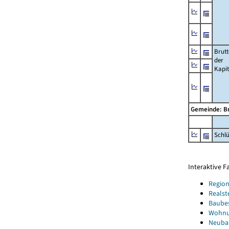
Brut
der
Kapi
Gemeinde: Br
Schl
Interaktive 
Region
Realst
Baube
Wohnun
Neubau