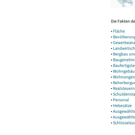
Die Fakten d
▾
Fläche
▾
Bevölkerun
▾
Gewerbeanz
▾
Landwirtsch
▾
Bergbau un
▾
Baugenehm
▾
Baufertigst
▾
Wohngebäu
▾
Wohnungen
▾
Beherbergu
▾
Realsteuern
▾
Schuldenst
▾
Personal
▾
Hebesätze
▾
Ausgewählt
▾
Ausgewählt
▾
Schlüsselz