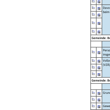
Davo
beim
Gemeinde: Br
Pers
insg
Vollz
(VZÄ)
Gemeinde: Br
Grun
Gewe