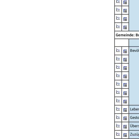
Gemeinde: Br
Bevö
Lebe
Gest
Übers
Zuzü