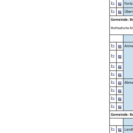
Fort
Übers
Gemeinde: Br
Methodische Ä
Anme
Abme
Gemeinde: Br
Landw