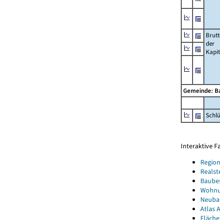
Brut
der
Kapi
Gemeinde: B
Schl
Interaktive 
Region
Realst
Baube
Wohnun
Neubau
Atlas A
Fläche