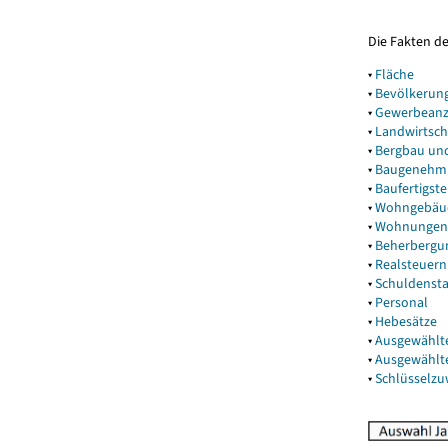
Die Fakten d
▾
Fläche
▾
Bevölkerun
▾
Gewerbeanz
▾
Landwirtsch
▾
Bergbau un
▾
Baugenehm
▾
Baufertigst
▾
Wohngebäu
▾
Wohnungen
▾
Beherbergu
▾
Realsteuern
▾
Schuldenst
▾
Personal
▾
Hebesätze
▾
Ausgewählt
▾
Ausgewählt
▾
Schlüsselz