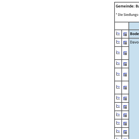
Gemeinde: B
* Die Siedlungs
Bode
Davo