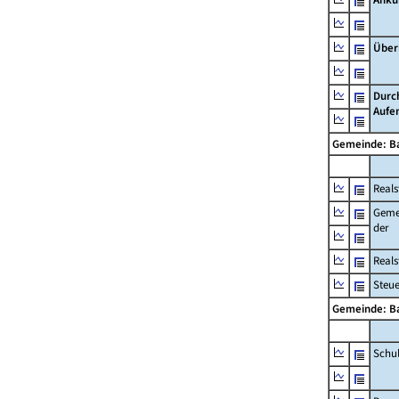
Über
Durc
Aufe
Gemeinde: B
Reals
Geme
der
Real
Steu
Gemeinde: B
Schu