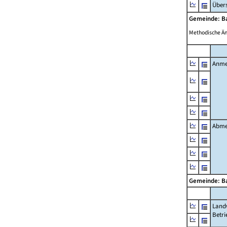
Übers
Gemeinde: B
Methodische Ä
Anme
Abme
Gemeinde: B
Landw
Betri