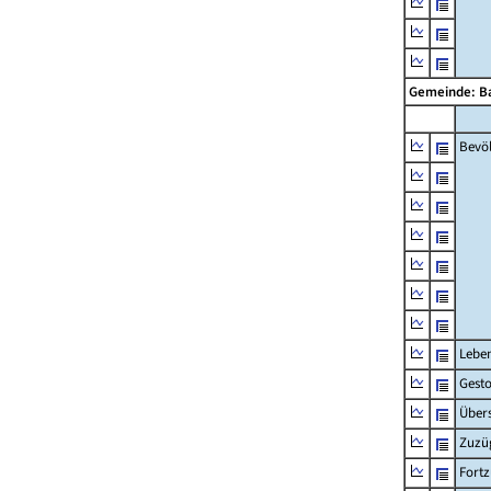
Gemeinde: B
Bevö
Lebe
Gest
Übers
Zuzü
Fort