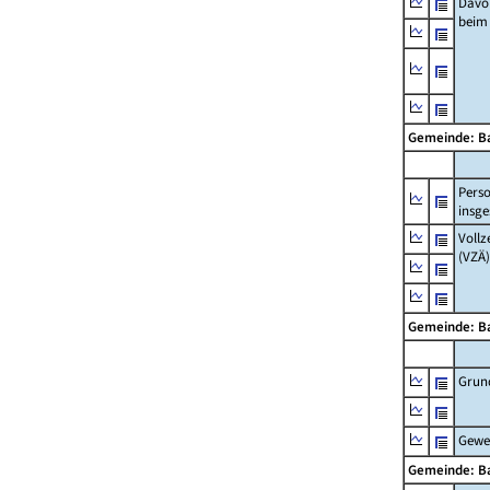
Davo
beim
Gemeinde: B
Pers
insg
Vollz
(VZÄ)
Gemeinde: B
Grun
Gewe
Gemeinde: B