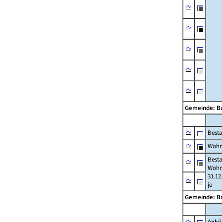
Gemeinde: B
Best
Wohn
Best
Wohn
31.12
je
Gemeinde: B
Ankü