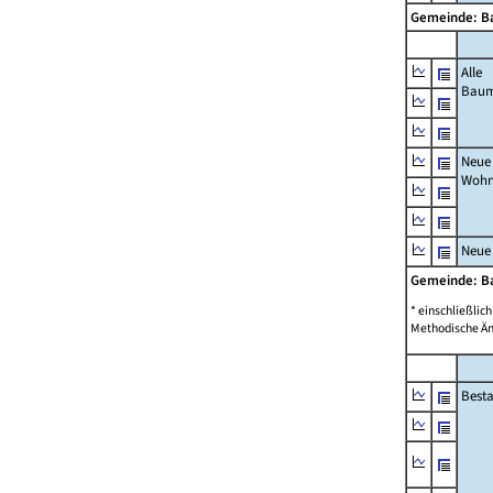
Gemeinde: B
Alle
Bau
Neue
Wohn
Neue
Gemeinde: B
* einschließli
Methodische Än
Best