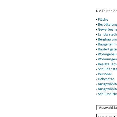
Die Fakten d
▾
Fläche
▾
Bevölkerun
▾
Gewerbeanz
▾
Landwirtsch
▾
Bergbau un
▾
Baugenehm
▾
Baufertigst
▾
Wohngebäu
▾
Wohnungen
▾
Realsteuern
▾
Schuldenst
▾
Personal
▾
Hebesätze
▾
Ausgewählt
▾
Ausgewählt
▾
Schlüsselz