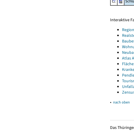
Schl
Interaktive 
Region
Realst
Baube
Wohnun
Neubau
Atlas A
Fläche
Kranke
Pendle
Touris
Unfall
Zensus
▴
nach oben
Das Thüringer