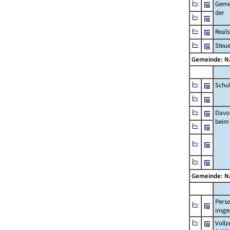
Geme
der
Real
Steu
Gemeinde: 
Schu
Davo
beim
Gemeinde: 
Pers
insg
Vollz