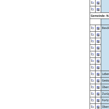
Gemeinde: 
Bevö
Lebe
Gest
Übers
Zuzü
Fort
Übers