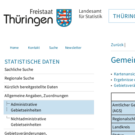
THÜRIN
Zurück
|
Home
Kontakt
Suche
Newsletter
Gemei
STATISTISCHE DATEN
Sachliche Suche
▸
Kartenansi
Regionale Suche
▸
Ergebnisse
▸
Gebietsver
Kürzlich bereitgestellte Daten
Allgemeine Angaben, Zuordnungen
Administrative
Amtlicher G
Gebietseinheiten
(AGS)
Regionalschl
Nichtadministrative
Gebietseinheiten
Landkreis
Gebietsveränderungen,