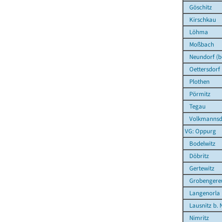
Göschitz
Kirschkau
Löhma
Moßbach
Neundorf (be
Oettersdorf
Plothen
Pörmitz
Tegau
Volkmannsd
VG: Oppurg
Bodelwitz
Döbritz
Gertewitz
Grobengere
Langenorla
Lausnitz b. N
Nimritz