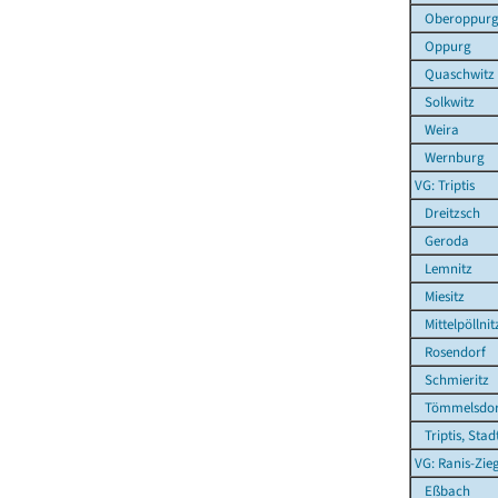
Oberoppur
Oppurg
Quaschwitz
Solkwitz
Weira
Wernburg
VG: Triptis
Dreitzsch
Geroda
Lemnitz
Miesitz
Mittelpöllnit
Rosendorf
Schmieritz
Tömmelsdor
Triptis, Stad
VG: Ranis-Zie
Eßbach