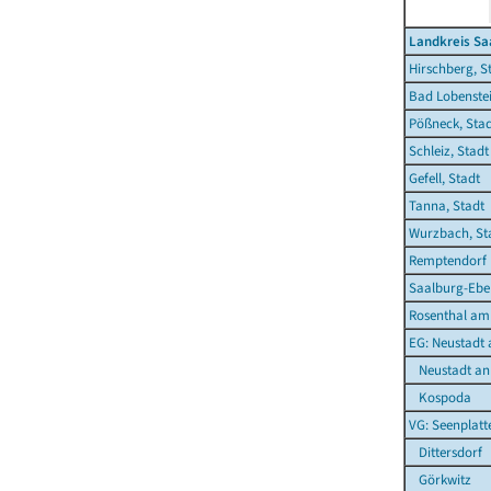
Landkreis Sa
Hirschberg, S
Bad Lobenstei
Pößneck, Sta
Schleiz, Stadt
Gefell, Stadt
Tanna, Stadt
Wurzbach, St
Remptendorf
Saalburg-Eber
Rosenthal am
EG: Neustadt 
Neustadt an 
Kospoda
VG: Seenplatt
Dittersdorf
Görkwitz