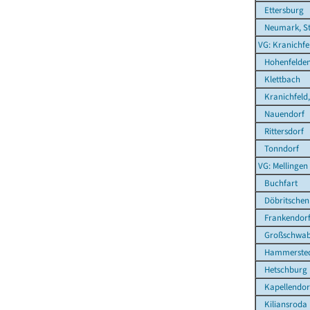
Ettersburg
Neumark, St
VG: Kranichfe
Hohenfelde
Klettbach
Kranichfeld,
Nauendorf
Rittersdorf
Tonndorf
VG: Mellingen
Buchfart
Döbritschen
Frankendor
Großschwab
Hammerste
Hetschburg
Kapellendor
Kiliansroda