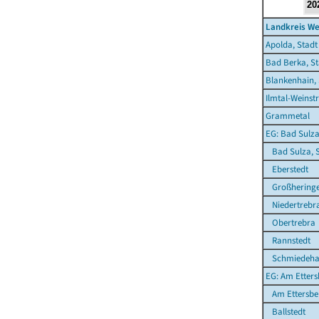
Landkreis W
Apolda, Stadt
Bad Berka, St
Blankenhain, 
Ilmtal-Weinst
Grammetal
EG: Bad Sulza
Bad Sulza, S
Eberstedt
Großhering
Niedertrebr
Obertrebra
Rannstedt
Schmiedeha
EG: Am Etters
Am Ettersbe
Ballstedt