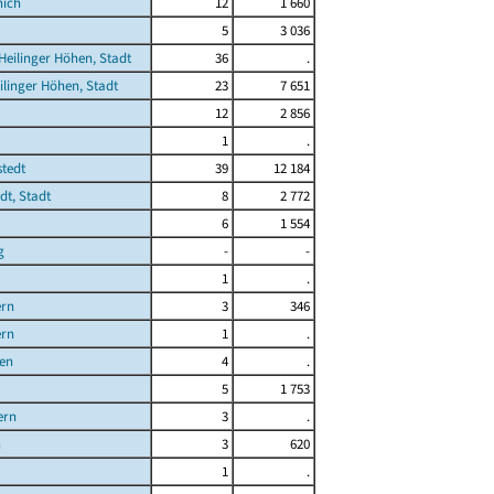
nich
12
1 660
5
3 036
-Heilinger Höhen, Stadt
36
.
linger Höhen, Stadt
23
7 651
12
2 856
1
.
tedt
39
12 184
t, Stadt
8
2 772
6
1 554
g
-
-
1
.
rn
3
346
rn
1
.
en
4
.
5
1 753
ern
3
.
n
3
620
1
.