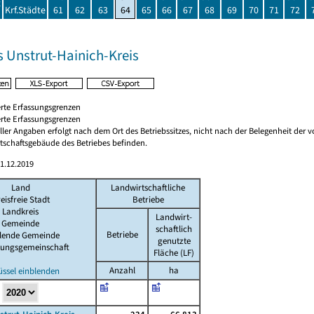
t
Krf.Städte
61
62
63
64
65
66
67
68
69
70
71
72
s Unstrut-Hainich-Kreis
rte Erfassungsgrenzen
rte Erfassungsgrenzen
ler Angaben erfolgt nach dem Ort des Betriebssitzes, nicht nach der Belegenheit der vo
rtschaftsgebäude des Betriebes befinden.
1.12.2019
Land
Landwirtschaftliche
eisfreie Stadt
Betriebe
Landkreis
Landwirt-
Gemeinde
schaftlich
Betriebe
llende Gemeinde
genutzte
tungsgemeinschaft
Fläche (LF)
Anzahl
ha
üssel einblenden