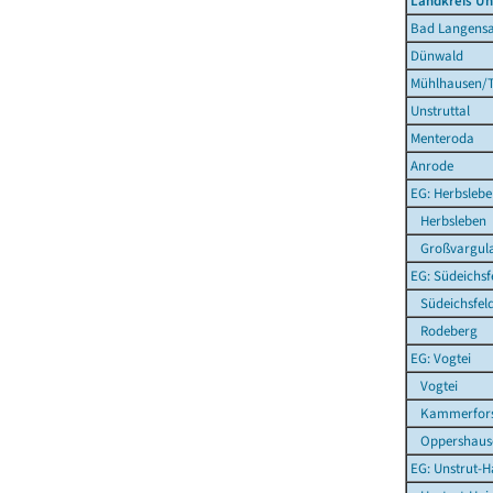
Landkreis Un
Bad Langensa
Dünwald
Mühlhausen/T
Unstruttal
Menteroda
Anrode
EG: Herbsleb
Herbsleben
Großvargul
EG: Südeichsf
Südeichsfel
Rodeberg
EG: Vogtei
Vogtei
Kammerfors
Oppershaus
EG: Unstrut-H