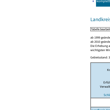
komplet
Landkrei
ab 1999 geände
ab 2010 geände
Die Erhebung al
wichtigsten Wi
Gebietsstand: 3
Kr
Erfü
Verwal
Schl