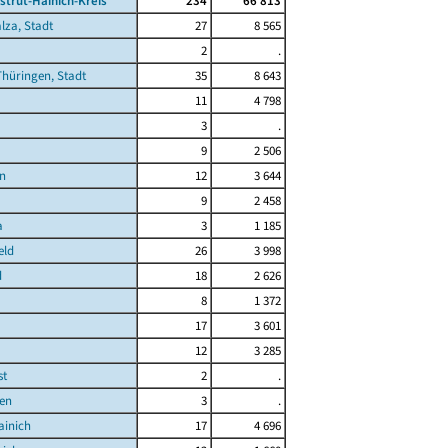
strut-Hainich-Kreis
234
66 813
lza, Stadt
27
8 565
2
.
hüringen, Stadt
35
8 643
11
4 798
3
.
9
2 506
en
12
3 644
9
2 458
a
3
1 185
eld
26
3 998
d
18
2 626
8
1 372
17
3 601
12
3 285
t
2
.
en
3
.
ainich
17
4 696