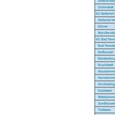
Unstrut-Hai
Schönstedt
EG: Nottertal
Nottertal-Hei
Körner
Marolterode
VG: Bad Tenns
Bad Tennsted
Ballhausen
Blankenbur
Bruchstedt
Haussömme
Hornsömme
Kirchheiling
Kutzleben
Mittelsömm
Sundhause
Tottleben