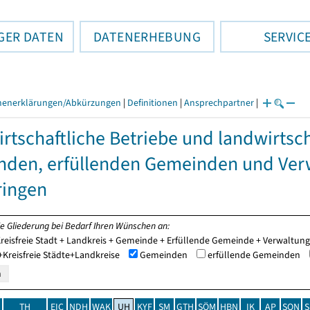
GER DATEN
DATENERHEBUNG
SERVIC
henerklärungen/Abkürzungen
|
Definitionen
|
Ansprechpartner
|
rtschaftliche Betriebe und landwirtsch
den, erfüllenden Gemeinden und Ver
ringen
ie Gliederung bei Bedarf Ihren Wünschen an:
reisfreie Stadt + Landkreis + Gemeinde + Erfüllende Gemeinde + Verwaltu
Kreisfreie Städte+Landkreise
Gemeinden
erfüllende Gemeinden
TH
EIC
NDH
WAK
UH
KYF
SM
GTH
SÖM
HBN
IK
AP
SON
S