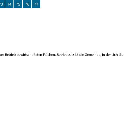
73
74
75
76
77
m Betrieb bewirtschafteten Flächen. Betriebssitz ist die Gemeinde, in der sich die