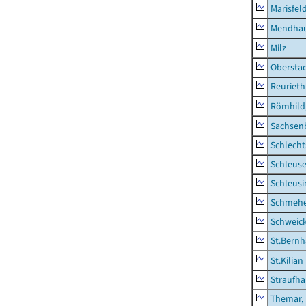
Marisfel
Mendha
Milz
Obersta
Reurieth
Römhild,
Sachsen
Schlecht
Schleus
Schleusi
Schmeh
Schweic
St.Bernh
St.Kilian
Straufha
Themar, 