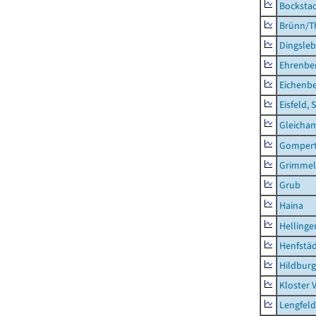
Bocksta
Brünn/T
Dingsle
Ehrenbe
Eichenb
Eisfeld, 
Gleicha
Gompert
Grimmel
Grub
Haina
Hellinge
Henfstä
Hildburg
Kloster 
Lengfeld