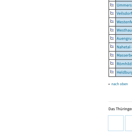
Ummerst
Veilsdorf
Westenf
Westhau
Auengr
Nahetal
Masserb
Römhild,
Heldburg
▴
nach oben
Das Thüringer