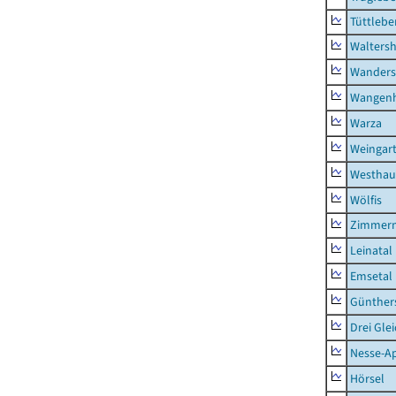
Tüttlebe
Waltersh
Wanders
Wangen
Warza
Weingar
Westhau
Wölfis
Zimmern
Leinatal
Emsetal
Günther
Drei Gle
Nesse-Ap
Hörsel