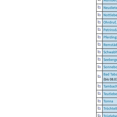
Mühlber
Neudiet
Nottleb
Ohrdruf,
Petrirod
Pferding
Remstäd
Schwab
Seeberg
Sonneb
Bad Taba
(bis 08.
Tambach-
Teutleb
Tonna
Tröchtel
Trügleb