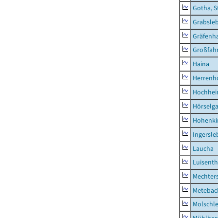
Gotha, S
Grabsle
Gräfenh
Großfah
Haina
Herrenh
Hochhe
Hörselg
Hohenki
Ingersle
Laucha
Luisenth
Mechter
Metebac
Molschl