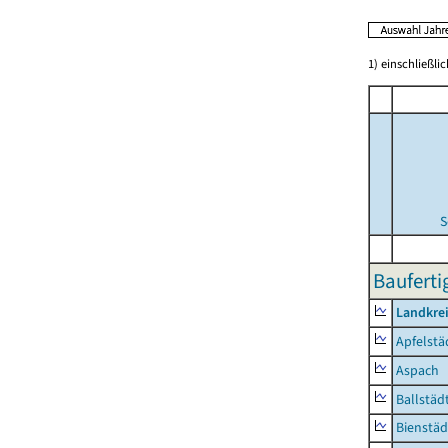
1) einschließl
S
Bauferti
Landkre
Apfelstä
Aspach
Ballstäd
Bienstäd