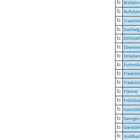
Brüheim
Buflebe
Crawink
Dachwig
Döllstäd
Ebenhe
Emlebe
Eschenb
Friedric
Friedric
Friemar
Fröttstä
Gamstäd
Georgent
Gierstäd
Goldbac