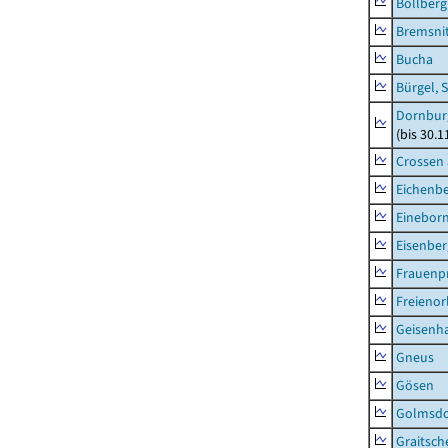
Bollberg
Bremsni
Bucha
Bürgel, 
Dornbur
(bis 30.
Crossen 
Eichenb
Einebor
Eisenber
Frauenpr
Freienor
Geisenh
Gneus
Gösen
Golmsdo
Graitsch