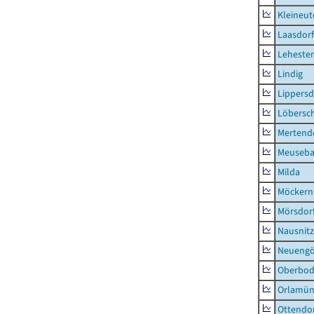
Kleineut
Laasdorf
Leheste
Lindig
Lippers
Löbersc
Mertend
Meuseb
Milda
Möckern
Mörsdor
Nausnitz
Neueng
Oberbod
Orlamün
Ottendo