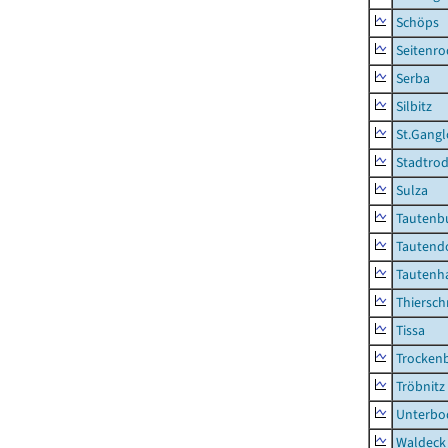
Schöps
Seitenro
Serba
Silbitz
St.Gangl
Stadtrod
Sulza
Tautenb
Tautend
Tautenh
Thiersch
Tissa
Trocken
Tröbnitz
Unterbo
Waldeck