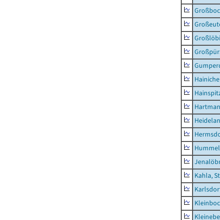
Großboc
Großeut
Großlöb
Großpür
Gumper
Hainich
Hainspit
Hartman
Heidela
Hermsdor
Hummel
Jenalöbn
Kahla, S
Karlsdor
Kleinbo
Kleinebe