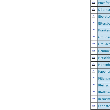
Buchfar
Döbrits
Eberste
Ettersb
Franken
Großhe
Großsc
Hammer
Hetsch
Hohenf
Kapelle
Kilians
Kleins
Klettba
Kranichf
Lehnste