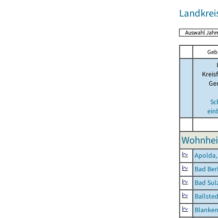
Landkrei
Geb
Kreis
Ge
Sc
ein
Wohnhei
Apolda,
Bad Ber
Bad Sulz
Ballsted
Blanken