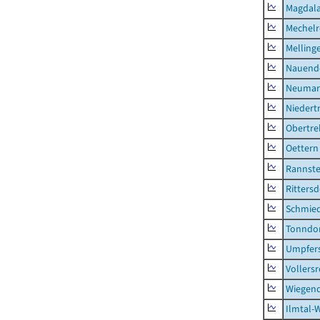
Magdala
Mechel
Melling
Nauend
Neumark
Niedert
Obertre
Oettern
Rannst
Rittersd
Schmie
Tonndo
Umpfer
Vollers
Wiegend
Ilmtal-