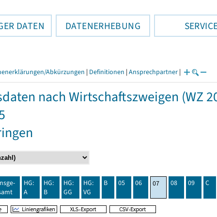
GER DATEN
DATENERHEBUNG
SERVIC
henerklärungen/Abkürzungen
|
Definitionen
|
Ansprechpartner
|
daten nach Wirtschaftszweigen (WZ 20
5
ringen
insge-
HG:
HG:
HG:
HG:
B
05
06
08
09
C
07
samt
A
B
GG
VG