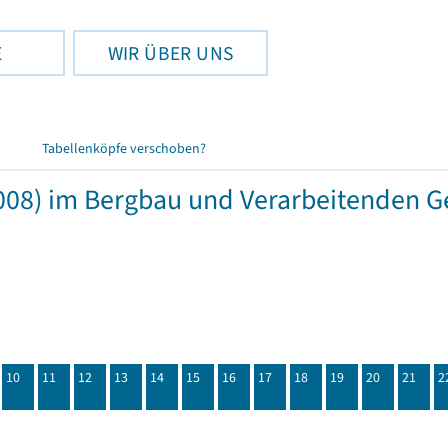
E
WIR ÜBER UNS
Tabellenköpfe verschoben?
08) im Bergbau und Verarbeitenden G
10
11
12
13
14
15
16
17
18
19
20
21
2