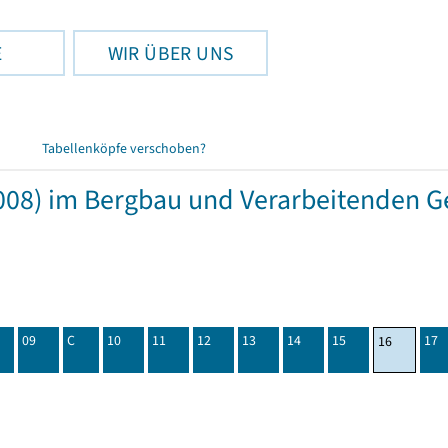
E
WIR ÜBER UNS
Tabellenköpfe verschoben?
08) im Bergbau und Verarbeitenden Ge
09
C
10
11
12
13
14
15
17
16