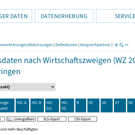
GER DATEN
DATENERHEBUNG
SERVIC
henerklärungen/Abkürzungen
|
Definitionen
|
Ansprechpartner
|
daten nach Wirtschaftszweigen (WZ 20
ringen
insge-
HG: A
HG: B
HG:
HG:
B
05
06
07
08
samt
GG
VG
0 und mehr Beschäftigten