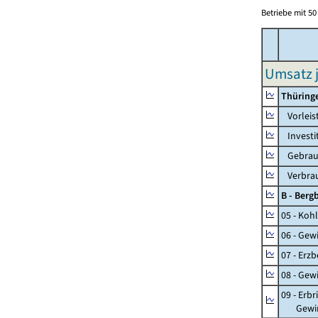
Betriebe mit 5
Umsatz j
Thüring
Vorleis
Investi
Gebrauc
Verbrau
B - Ber
05 - Koh
06 - Gew
07 - Erz
08 - Gew
09 - Erb
Gewinnu