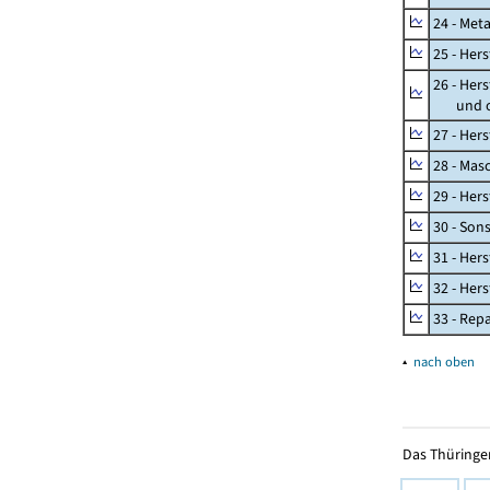
24 - Met
25 - Her
26 - Her
und opt
27 - Her
28 - Mas
29 - Her
30 - Son
31 - Her
32 - Her
33 - Rep
▴
nach oben
Das Thüringer