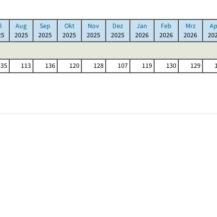
l
Aug
Sep
Okt
Nov
Dez
Jan
Feb
Mrz
Ap
25
2025
2025
2025
2025
2025
2026
2026
2026
20
135
113
136
120
128
107
119
130
129