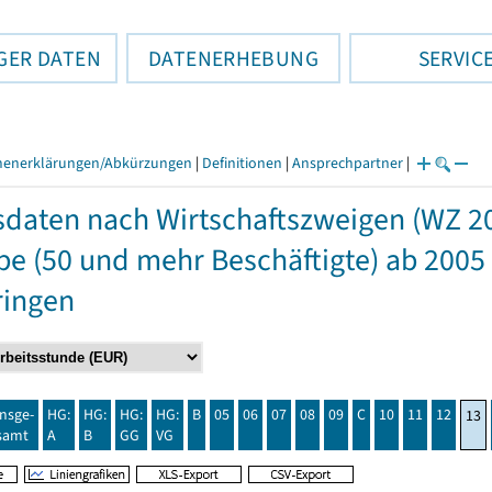
GER DATEN
DATENERHEBUNG
SERVIC
henerklärungen/Abkürzungen
|
Definitionen
|
Ansprechpartner
|
daten nach Wirtschaftszweigen (WZ 2
e (50 und mehr Beschäftigte) ab 2005
ringen
insge-
HG:
HG:
HG:
HG:
B
05
06
07
08
09
C
10
11
12
13
samt
A
B
GG
VG