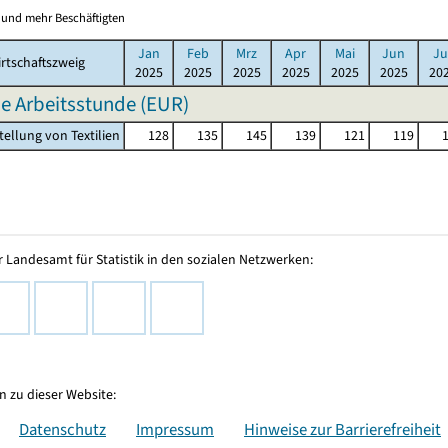
0 und mehr Beschäftigten
Jan
Feb
Mrz
Apr
Mai
Jun
Ju
rtschaftszweig
2025
2025
2025
2025
2025
2025
20
e Arbeitsstunde (EUR)
tellung von Textilien
128
135
145
139
121
119
 Landesamt für Statistik in den sozialen Netzwerken:
 zu dieser Website:
Datenschutz
Impressum
Hinweise zur Barrierefreiheit