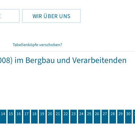
E
WIR ÜBER UNS
Tabellenköpfe verschoben?
008) im Bergbau und Verarbeitenden
14
15
16
17
18
19
20
21
22
23
24
25
26
27
28
29
30