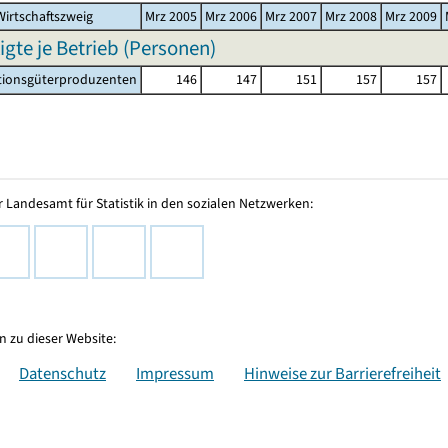
irtschaftszweig
Mrz 2005
Mrz 2006
Mrz 2007
Mrz 2008
Mrz 2009
igte je Betrieb (Personen)
tionsgüterproduzenten
146
147
151
157
157
 Landesamt für Statistik in den sozialen Netzwerken:
 zu dieser Website:
Datenschutz
Impressum
Hinweise zur Barrierefreiheit