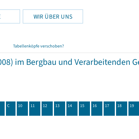
E
WIR ÜBER UNS
Tabellenköpfe verschoben?
08) im Bergbau und Verarbeitenden Ge
C
10
11
12
13
14
15
16
17
18
19