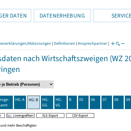
GER DATEN
DATENERHEBUNG
SERVIC
henerklärungen/Abkürzungen
|
Definitionen
|
Ansprechpartner
|
daten nach Wirtschaftszweigen (WZ 20
ringen
insge-
HG: A
HG:
HG:
B
05
06
07
08
09
HG: B
samt
GG
VG
0 und mehr Beschäftigten