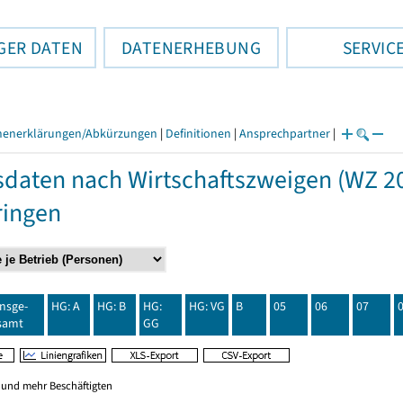
GER DATEN
DATENERHEBUNG
SERVIC
henerklärungen/Abkürzungen
|
Definitionen
|
Ansprechpartner
|
daten nach Wirtschaftszweigen (WZ 20
ringen
insge-
HG: A
HG: B
HG:
HG: VG
B
05
06
07
samt
GG
0 und mehr Beschäftigten