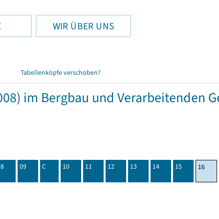
E
WIR ÜBER UNS
Tabellenköpfe verschoben?
08) im Bergbau und Verarbeitenden Ge
08
09
C
10
11
12
13
14
15
16