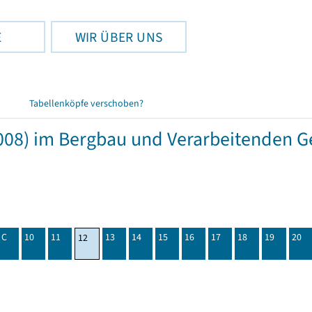
E
WIR ÜBER UNS
Tabellenköpfe verschoben?
08) im Bergbau und Verarbeitenden Ge
C
10
11
13
14
15
16
17
18
19
20
12