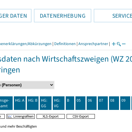
GER DATEN
DATENERHEBUNG
SERVIC
henerklärungen/Abkürzungen
|
Definitionen
|
Ansprechpartner
|
daten nach Wirtschaftszweigen (WZ 20
ringen
insge-
HG: A
HG: B
HG:
HG:
B
05
06
07
08
09
samt
GG
VG
0 und mehr Beschäftigten