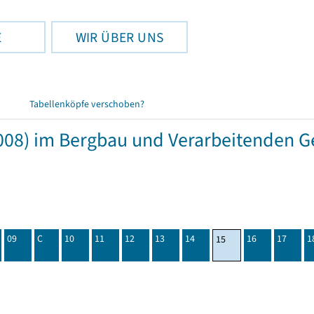
E
WIR ÜBER UNS
Tabellenköpfe verschoben?
08) im Bergbau und Verarbeitenden Ge
09
C
10
11
12
13
14
16
17
1
15