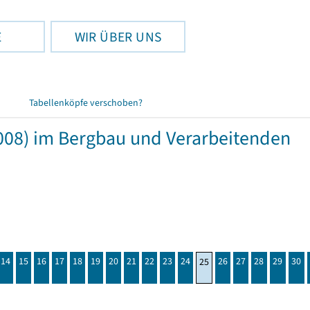
E
WIR ÜBER UNS
Tabellenköpfe verschoben?
008) im Bergbau und Verarbeitenden
14
15
16
17
18
19
20
21
22
23
24
26
27
28
29
30
25