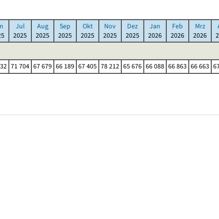
n
Jul
Aug
Sep
Okt
Nov
Dez
Jan
Feb
Mrz
25
2025
2025
2025
2025
2025
2025
2026
2026
2026
2
932
71 704
67 679
66 189
67 405
78 212
65 676
66 088
66 863
66 663
6