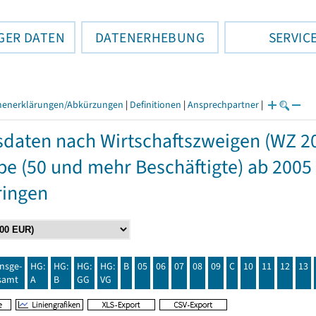
GER DATEN
DATENERHEBUNG
SERVIC
henerklärungen/Abkürzungen
|
Definitionen
|
Ansprechpartner
|
daten nach Wirtschaftszweigen (WZ 2
e (50 und mehr Beschäftigte) ab 2005
ringen
insge-
HG:
HG:
HG:
HG:
B
05
06
07
08
09
C
10
11
12
13
samt
A
B
GG
VG